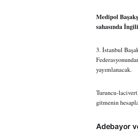
Medipol Başakşe
sahasında İngili
3. İstanbul Başa
Federasyonundan
yayımlanacak.
Turuncu-lacivertl
gitmenin hesapla
Adebayor v