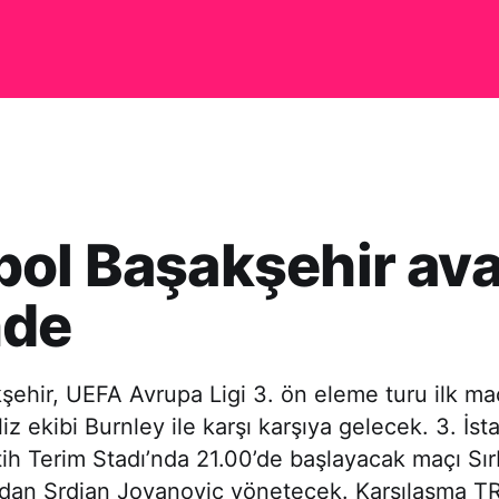
ol Başakşehir ava
nde
ehir, UEFA Avrupa Ligi 3. ön eleme turu ilk ma
iz ekibi Burnley ile karşı karşıya gelecek. 3. İst
ih Terim Stadı’nda 21.00’de başlayacak maçı Sır
an Srdjan Jovanovic yönetecek. Karşılaşma TR