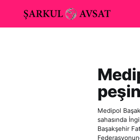
Medip
peşi
Medipol Başakş
sahasında İngil
Başakşehir Fat
Federasyonund