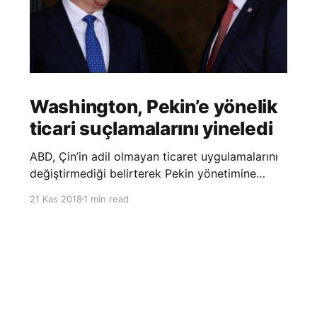
Washington, Pekin’e yönelik
ticari suçlamalarını yineledi
ABD, Çin’in adil olmayan ticaret uygulamalarını
değiştirmediği belirterek Pekin yönetimine
yönelik suçlamalarını yineledi. ABD Ticaret
21 Kas 2018
1 min read
Temsilciliği’nin Çin’in fikri mülkiyet ve teknoloji
transfer politikalarına dair hazırladığı ‘Section
301’ adlı soruşturma raporunun güncellenmiş
halinde