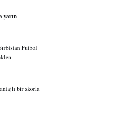
a yarın
Sırbistan Futbol
aklen
ntajlı bir skorla