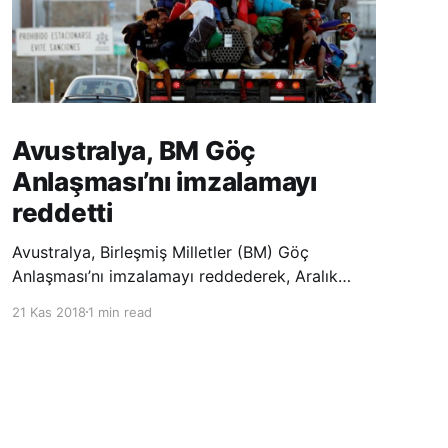
Avustralya, BM Göç
Anlaşması’nı imzalamayı
reddetti
Avustralya, Birleşmiş Milletler (BM) Göç
Anlaşması’nı imzalamayı reddederek, Aralık
ayında Fas’ta düzenlenecek olan uluslararası
21 Kas 2018
1 min read
konferansta BM üyesi ülkeler tarafından
imzalanması beklenen Küresel Göç
Sözleşmesi’ne katılmayacağını açıklayan
ülkelerin yer aldığı uzun listeye dahil oldu.