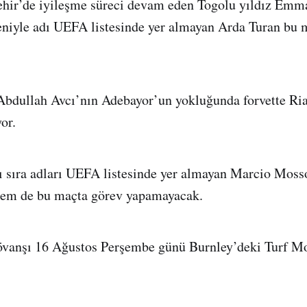
hir’de iyileşme süreci devam eden Togolu yıldız Emm
deniyle adı UEFA listesinde yer almayan Arda Turan bu
Abdullah Avcı’nın Adebayor’un yokluğunda forvette Ri
or.
ı sıra adları UEFA listesinde yer almayan Marcio Moss
dem de bu maçta görev yapamayacak.
övanşı 16 Ağustos Perşembe günü Burnley’deki Turf M