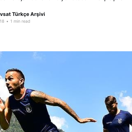
vsat Türkçe Arşivi
18
•
1 min read