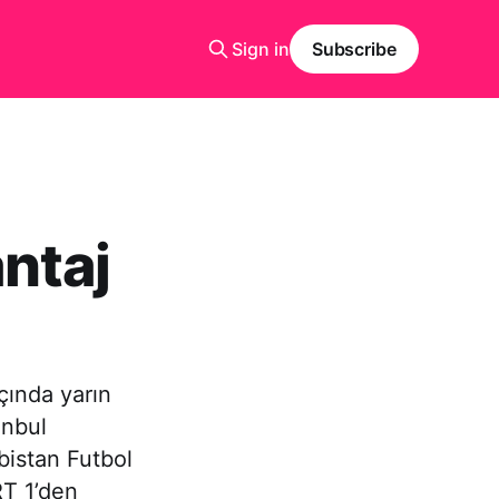
Sign in
Subscribe
ntaj
çında yarın
anbul
bistan Futbol
T 1’den