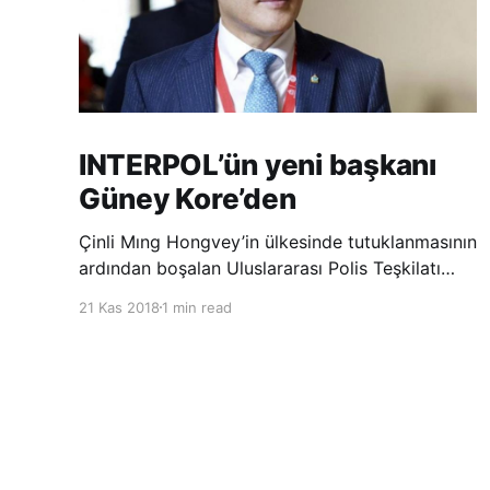
INTERPOL’ün yeni başkanı
Güney Kore’den
Çinli Mıng Hongvey’in ülkesinde tutuklanmasının
ardından boşalan Uluslararası Polis Teşkilatı
(INTERPOL) Başkanlığına Güney Koreli Kim
21 Kas 2018
1 min read
Jong Yang seçildi. INTERPOL Genel Kurulu’nun
Dubai’deki toplantısında yapılan seçimde,
oyların 3’te 2’sini kazanan Kim, teşkilatın yeni