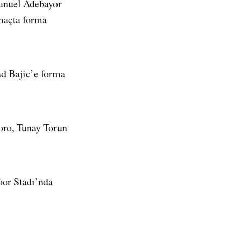
anuel Adebayor
 maçta forma
ad Bajic’e forma
oro, Tunay Torun
oor Stadı’nda