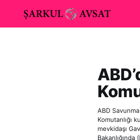
ABD’d
Komut
ABD Savunma B
Komutanlığı kur
mevkidaşı Gav
Bakanlığında (