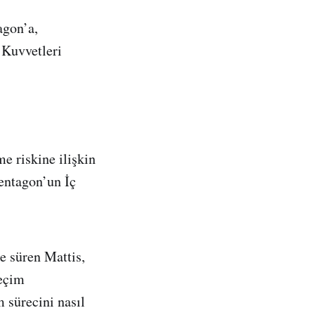
agon’a,
 Kuvvetleri
e riskine ilişkin
Pentagon’un İç
e süren Mattis,
seçim
m sürecini nasıl