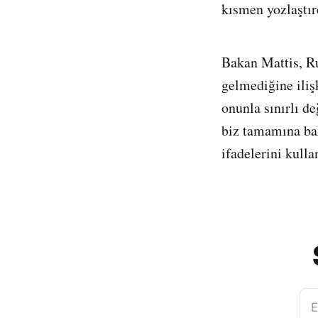
kısmen yozlaştır
Bakan Mattis, Ru
gelmediğine iliş
onunla sınırlı d
biz tamamına bak
ifadelerini kull
E