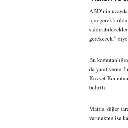
ABD’nin uzaydaki
için gerekli old
saldırabilecekler
gerekecek.” diye
Bu komutanlığın 
da yanıt veren J
Kuvvet Komutanlı
belirtti.
Mattis, diğer ta
vermekten ise ka