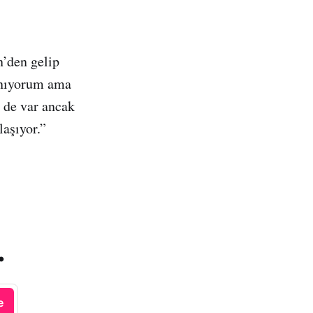
n’den gelip
nanıyorum ama
r de var ancak
aşıyor.”
.
e