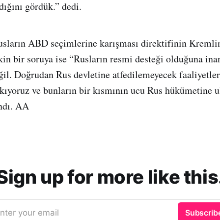
dığını gördük.” dedi.
sların ABD seçimlerine karışması direktifinin Kremli
kin bir soruya ise “Rusların resmi desteği olduğuna i
eğil. Doğrudan Rus devletine atfedilemeyecek faaliyetle
ıyoruz ve bunların bir kısmının ucu Rus hükümetine ul
andı. AA
Sign up for more like this
nter your email
Subscrib