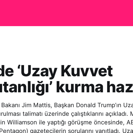
e ‘Uzay Kuvvet
anlığı’ kurma hazı
akanı Jim Mattis, Başkan Donald Trump’ın Uz
ulması talimatı üzerinde çalıştıklarını açıkladı. M
in Williamson ile yaptığı görüşme öncesinde,
Pentagon) gazetecilerin sorularını yanıtladı. Uz