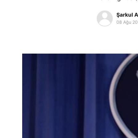
Şarkul A
08 Ağu 20