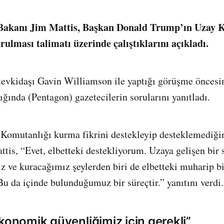
akanı Jim Mattis, Başkan Donald Trump’ın Uzay 
ulması talimatı üzerinde çalıştıklarını açıkladı.
 mevkidaşı Gavin Williamson ile yaptığı görüşme önces
ında (Pentagon) gazetecilerin sorularını yanıtladı.
Komutanlığı kurma fikrini destekleyip desteklemediğine
tis, “Evet, elbetteki destekliyorum. Uzaya gelişen bir 
z ve kuracağımız şeylerden biri de elbetteki muharip b
Bu da içinde bulunduğumuz bir süreçtir.” yanıtını verdi.
konomik güvenliğimiz için gerekli”