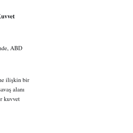
Kuvvet
inde, ABD
 ilişkin bir
savaş alanı
ir kuvvet