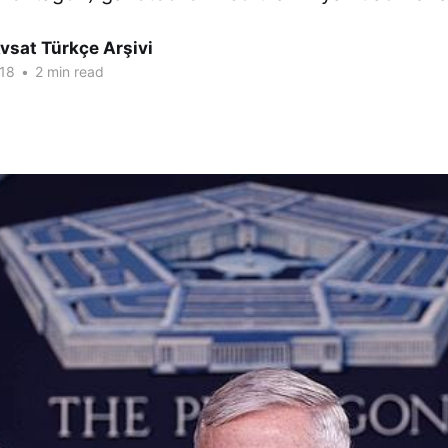
vsat Türkçe Arşivi
18
•
2 min read