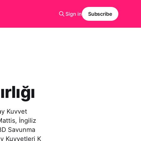
Sign in
Subscribe
rlığı
ay Kuvvet
attis, İngiliz
 ABD Savunma
ay Kuvvetleri K