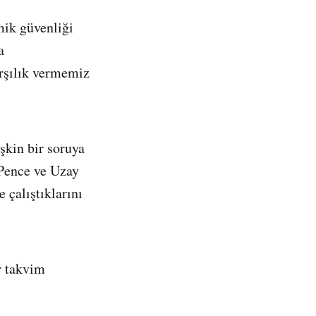
mik güvenliği
a
arşılık vermemiz
şkin bir soruya
 Pence ve Uzay
 çalıştıklarını
r takvim