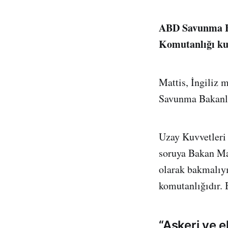
ABD Savunma B
Komutanlığı kur
Mattis, İngiliz
Savunma Bakanlığ
Uzay Kuvvetleri 
soruya Bakan Mat
olarak bakmalıyı
komutanlığıdır. 
“Askeri ve e