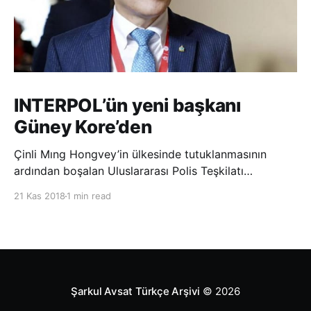
INTERPOL’ün yeni başkanı
Güney Kore’den
Çinli Mıng Hongvey’in ülkesinde tutuklanmasının
ardından boşalan Uluslararası Polis Teşkilatı
(INTERPOL) Başkanlığına Güney Koreli Kim Jong Yang
21 Kas 2018
1 min read
seçildi. INTERPOL Genel Kurulu’nun Dubai’deki
toplantısında yapılan seçimde, oyların 3’te 2’sini
kazanan Kim, teşkilatın yeni
Şarkul Avsat Türkçe Arşivi
© 2026