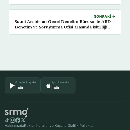
SONRAKI →
Suudi Arabistan Genel Denetim Bürosu ile ABD
Denetim ve Soruşturma Ofisi arasında işbirliği
anlaşması
Google Play'de
App Store'dan
İndir
İndir
Hakkımızda
Reklam
Kurallar ve Koşullar
Gizlilik Politikası