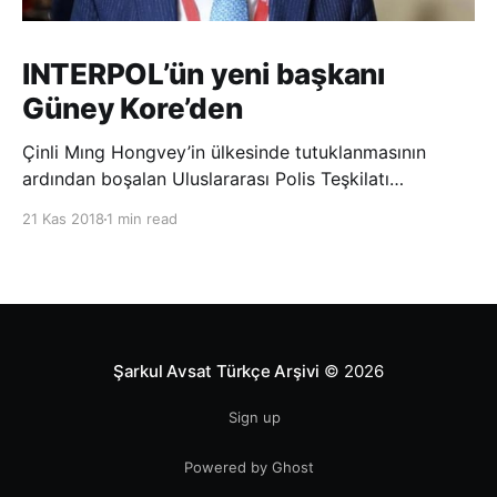
INTERPOL’ün yeni başkanı
Güney Kore’den
Çinli Mıng Hongvey’in ülkesinde tutuklanmasının
ardından boşalan Uluslararası Polis Teşkilatı
(INTERPOL) Başkanlığına Güney Koreli Kim Jong Yang
21 Kas 2018
1 min read
seçildi. INTERPOL Genel Kurulu’nun Dubai’deki
toplantısında yapılan seçimde, oyların 3’te 2’sini
kazanan Kim, teşkilatın yeni
Şarkul Avsat Türkçe Arşivi
© 2026
Sign up
Powered by Ghost