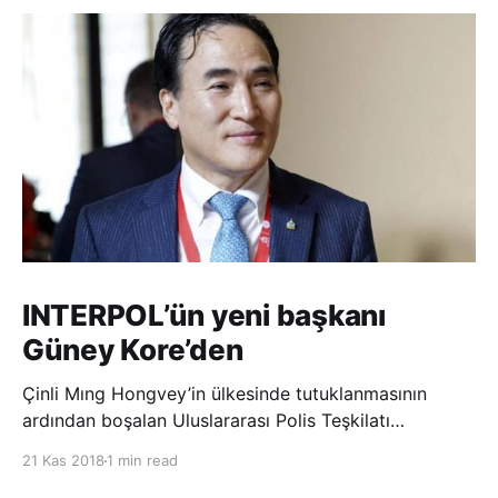
INTERPOL’ün yeni başkanı
Güney Kore’den
Çinli Mıng Hongvey’in ülkesinde tutuklanmasının
ardından boşalan Uluslararası Polis Teşkilatı
(INTERPOL) Başkanlığına Güney Koreli Kim Jong Yang
21 Kas 2018
1 min read
seçildi. INTERPOL Genel Kurulu’nun Dubai’deki