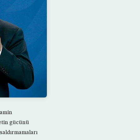
yamin
etin gücünü
e saldırmamaları