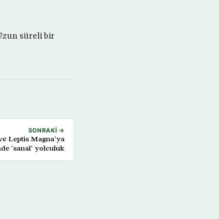
Uzun süreli bir
SONRAKI →
ve Leptis Magna’ya
de ‘sanal’ yolculuk