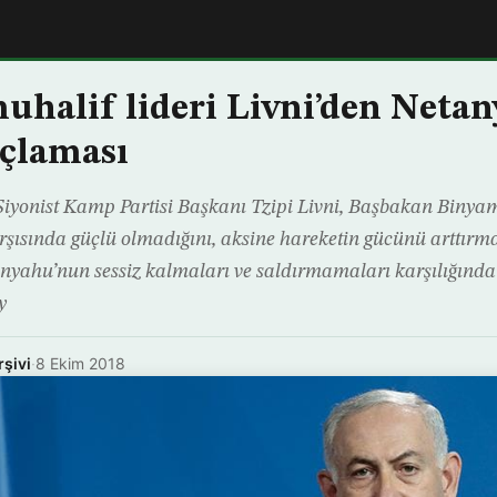
 muhalif lideri Livni’den Neta
çlaması
 Siyonist Kamp Partisi Başkanı Tzipi Livni, Başbakan Biny
ısında güçlü olmadığını, aksine hareketin gücünü arttırmak 
anyahu’nun sessiz kalmaları ve saldırmamaları karşılığınd
y
rşivi
·
8 Ekim 2018