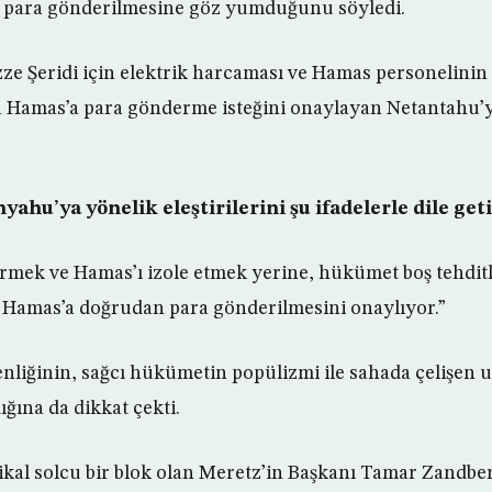
ra para gönderilmesine göz yumduğunu söyledi.
azze Şeridi için elektrik harcaması ve Hamas personelinin
Hamas’a para gönderme isteğini onaylayan Netantahu’yu
yahu’ya yönelik eleştirilerini şu ifadelerle dile geti
dirmek ve Hamas’ı izole etmek yerine, hükümet boş tehditl
 Hamas’a doğrudan para gönderilmesini onaylıyor.”
üvenliğinin, sağcı hükümetin popülizmi ile sahada çelişen
ğına da dikkat çekti.
dikal solcu bir blok olan Meretz’in Başkanı Tamar Zand