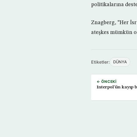
politikalarına dest
Znagberg, “Her İsra
ateşkes mümkün olab
Etiketler:
DÜNYA
← ÖNCEKI
Interpol’ün kayıp b