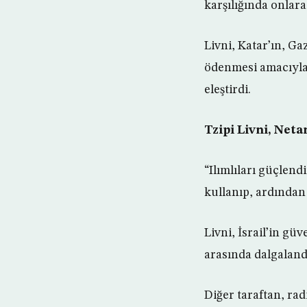
karşılığında onla
Livni, Katar’ın, G
ödenmesi amacıyla 
eleştirdi.
Tzipi Livni, Netan
“Ilımlıları güçlen
kullanıp, ardından
Livni, İsrail’in g
arasında dalgalandı
Diğer taraftan, ra