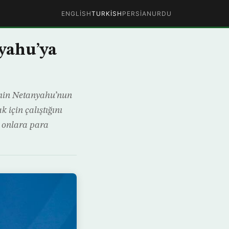
ENGLISH
TURKISH
PERSIAN
URDU
nyahu’ya
amin Netanyahu’nun
için çalıştığını
a onlara para