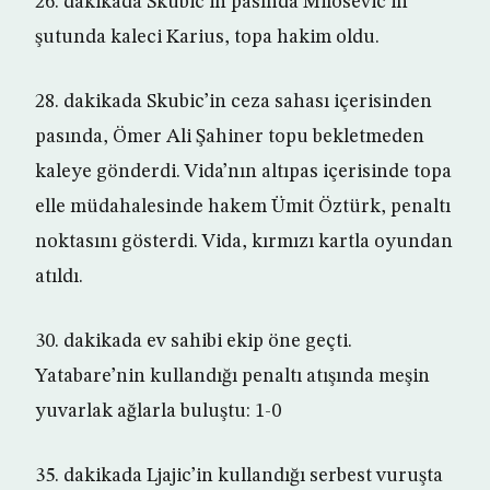
26. dakikada Skubic’in pasında Milosevic’in
şutunda kaleci Karius, topa hakim oldu.
28. dakikada Skubic’in ceza sahası içerisinden
pasında, Ömer Ali Şahiner topu bekletmeden
kaleye gönderdi. Vida’nın altıpas içerisinde topa
elle müdahalesinde hakem Ümit Öztürk, penaltı
noktasını gösterdi. Vida, kırmızı kartla oyundan
atıldı.
30. dakikada ev sahibi ekip öne geçti.
Yatabare’nin kullandığı penaltı atışında meşin
yuvarlak ağlarla buluştu: 1-0
35. dakikada Ljajic’in kullandığı serbest vuruşta