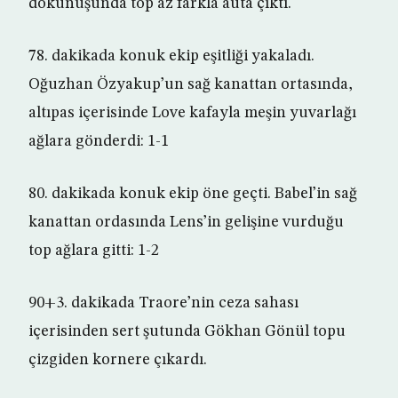
dokunuşunda top az farkla auta çıktı.
78. dakikada konuk ekip eşitliği yakaladı.
Oğuzhan Özyakup’un sağ kanattan ortasında,
altıpas içerisinde Love kafayla meşin yuvarlağı
ağlara gönderdi: 1-1
80. dakikada konuk ekip öne geçti. Babel’in sağ
kanattan ordasında Lens’in gelişine vurduğu
top ağlara gitti: 1-2
90+3. dakikada Traore’nin ceza sahası
içerisinden sert şutunda Gökhan Gönül topu
çizgiden kornere çıkardı.