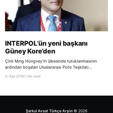
INTERPOL’ün yeni başkanı
Güney Kore’den
Çinli Mıng Hongvey’in ülkesinde tutuklanmasının
ardından boşalan Uluslararası Polis Teşkilatı
(INTERPOL) Başkanlığına Güney Koreli Kim Jong Yang
21 Kas 2018
1 min read
seçildi. INTERPOL Genel Kurulu’nun Dubai’deki
toplantısında yapılan seçimde, oyların 3’te 2’sini
kazanan Kim, teşkilatın yeni
Şarkul Avsat Türkçe Arşivi
© 2026