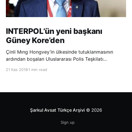
INTERPOL’ün yeni başkanı
Güney Kore’den
Çinli Mıng Hongvey’in ülkesinde tutuklanmasının
ardından boşalan Uluslararası Polis Teşkilatı
(INTERPOL) Başkanlığına Güney Koreli Kim Jong Yang
21 Kas 2018
1 min read
seçildi. INTERPOL Genel Kurulu’nun Dubai’deki
toplantısında yapılan seçimde, oyların 3’te 2’sini
kazanan Kim, teşkilatın yeni
Şarkul Avsat Türkçe Arşivi
© 2026
Sign up