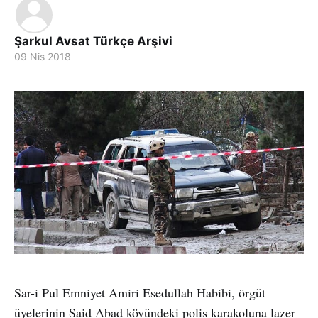
Şarkul Avsat Türkçe Arşivi
09 Nis 2018
Sar-i Pul Emniyet Amiri Esedullah Habibi, örgüt
üyelerinin Said Abad köyündeki polis karakoluna lazer