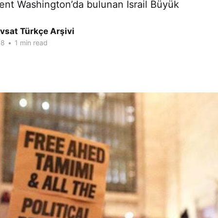
ent Washington’da bulunan İsrail Büyük
vsat Türkçe Arşivi
18
•
1 min read