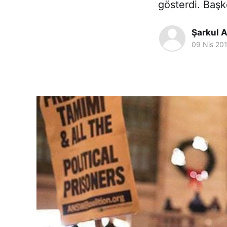
gösterdi. Başk
Şarkul A
09 Nis 20