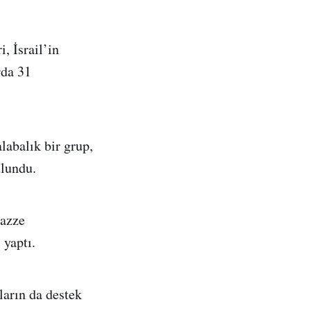
, İsrail’in
rda 31
labalık bir grup,
ulundu.
Gazze
 yaptı.
ların da destek