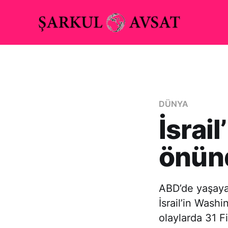
DÜNYA
İsrai
önün
ABD’de yaşayan
İsrail’in Wash
olaylarda 31 Fi