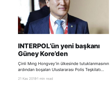
INTERPOL’ün yeni başkanı
Güney Kore’den
Çinli Mıng Hongvey’in ülkesinde tutuklanmasının
ardından boşalan Uluslararası Polis Teşkilatı
(INTERPOL) Başkanlığına Güney Koreli Kim
21 Kas 2018
1 min read
Jong Yang seçildi. INTERPOL Genel Kurulu’nun
Dubai’deki toplantısında yapılan seçimde,
oyların 3’te 2’sini kazanan Kim, teşkilatın yeni