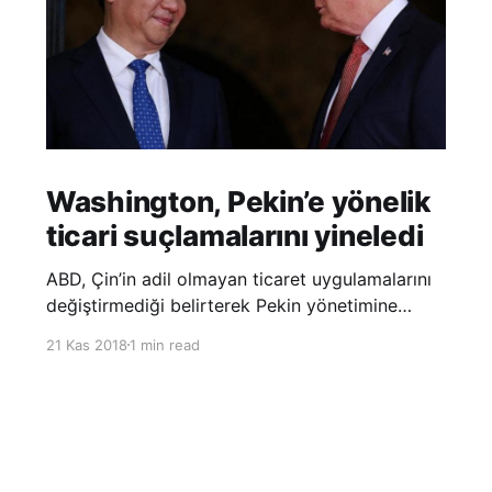
Washington, Pekin’e yönelik
ticari suçlamalarını yineledi
ABD, Çin’in adil olmayan ticaret uygulamalarını
değiştirmediği belirterek Pekin yönetimine
yönelik suçlamalarını yineledi. ABD Ticaret
21 Kas 2018
1 min read
Temsilciliği’nin Çin’in fikri mülkiyet ve teknoloji
transfer politikalarına dair hazırladığı ‘Section
301’ adlı soruşturma raporunun güncellenmiş
halinde