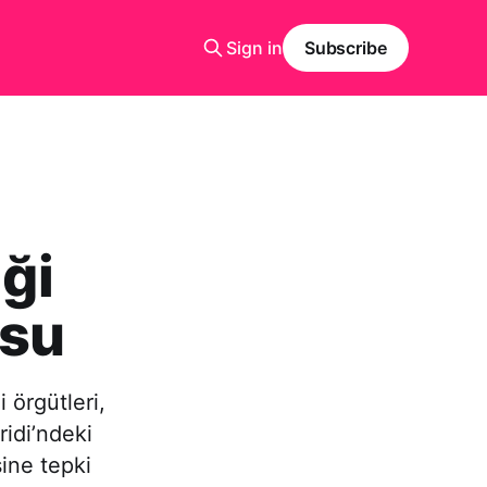
Sign in
Subscribe
iği
osu
 örgütleri,
idi’ndeki
sine tepki