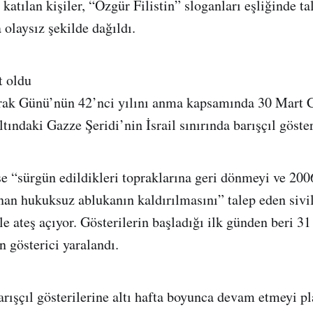
 katılan kişiler, “Özgür Filistin” sloganları eşliğinde ta
 olaysız şekilde dağıldı.
t oldu
Toprak Günü’nün 42’nci yılını anma kapsamında 30 Mar
tındaki Gazze Şeridi’nin İsrail sınırında barışçıl göster
ise “sürgün edildikleri topraklarına geri dönmeyi ve 200
an hukuksuz ablukanın kaldırılmasını” talep eden sivil
 ateş açıyor. Gösterilerin başladığı ilk günden beri 31 F
n gösterici yaralandı.
barışçıl gösterilerine altı hafta boyunca devam etmeyi p