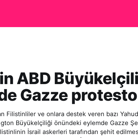
l’in ABD Büyükelçil
de Gazze protest
 Filistinliler ve onlara destek veren bazı Yahudi
ington Büyükelçiliği önündeki eylemde Gazze Şer
listinlinin İsrail askerleri tarafından şehit edilme