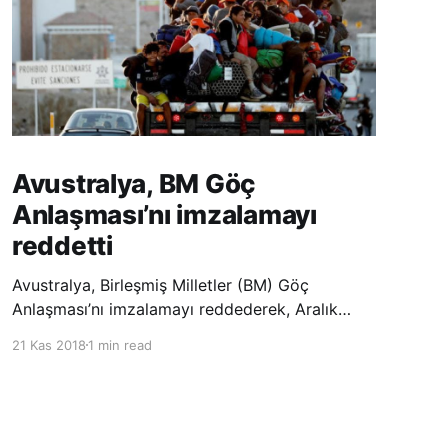
Avustralya, BM Göç
Anlaşması’nı imzalamayı
reddetti
Avustralya, Birleşmiş Milletler (BM) Göç
Anlaşması’nı imzalamayı reddederek, Aralık
ayında Fas’ta düzenlenecek olan uluslararası
21 Kas 2018
1 min read
konferansta BM üyesi ülkeler tarafından
imzalanması beklenen Küresel Göç
Sözleşmesi’ne katılmayacağını açıklayan
ülkelerin yer aldığı uzun listeye dahil oldu.