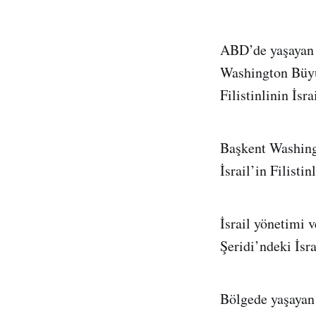
ABD’de yaşayan Fi
Washington Büyü
Filistinlinin İsr
Başkent Washingt
İsrail’in Filisti
İsrail yönetimi 
Şeridi’ndeki İsr
Bölgede yaşayan 