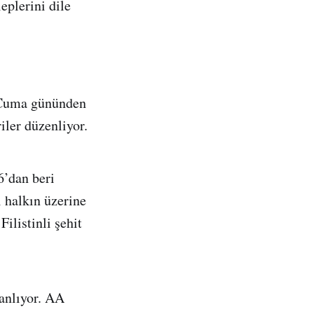
leplerini dile
t Cuma gününden
iler düzenliyor.
6’dan beri
 halkın üzerine
ilistinli şehit
lanlıyor. AA