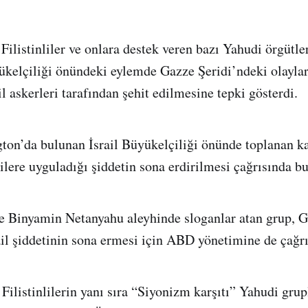
listinliler ve onlara destek veren bazı Yahudi örgütleri
kelçiliği önündeki eylemde Gazze Şeridi’ndeki olayla
ail askerleri tarafından şehit edilmesine tepki gösterdi.
on’da bulunan İsrail Büyükelçiliği önünde toplanan ka
nlilere uyguladığı şiddetin sona erdirilmesi çağrısında b
ve Binyamin Netanyahu aleyhinde sloganlar atan grup, 
ail şiddetinin sona ermesi için ABD yönetimine de çağrı
Filistinlilerin yanı sıra “Siyonizm karşıtı” Yahudi grup