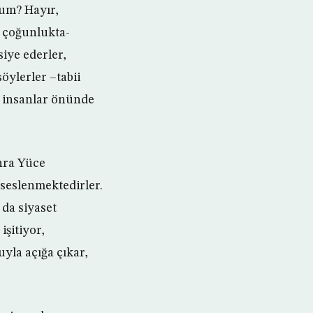
rum? Hayır,
ar çoğunlukta-
iye ederler,
öylerler –tabii
, insanlar önünde
onra Yüce
 seslenmektedirler.
 da siyaset
işitiyor,
uyla açığa çıkar,