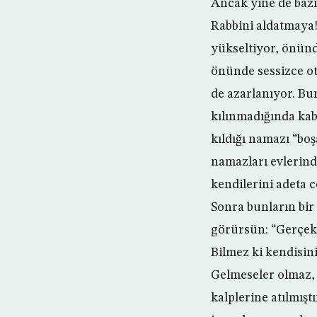
Ancak yine de bazı
Rabbini aldatmaya! 
yükseltiyor, önünde
önünde sessizce ot
de azarlanıyor. Bu
kılınmadığında ka
kıldığı namazı “boş
namazları evlerind
kendilerini adeta c
Sonra bunların bir
görürsün: “Gerçek
Bilmez ki kendisin
Gelmeseler olmaz, 
kalplerine atılmış