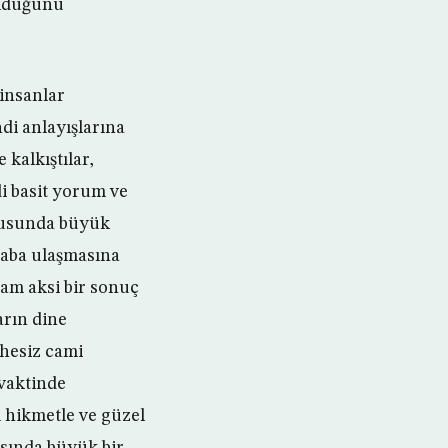
olduğunu
 insanlar
di anlayışlarına
kalkıştılar,
di basit yorum ve
onusunda büyük
ataba ulaşmasına
tam aksi bir sonuç
arın dine
phesiz cami
 vaktinde
ı hikmetle ve güzel
asında büyük bir