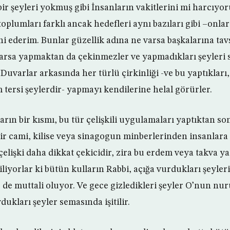
bir şeyleri yokmuş gibi İnsanların vakitlerini mi harcıyo
 toplumları farklı ancak hedefleri aynı bazıları gibi –onl
ederim. Bunlar güzellik adına ne varsa başkalarına tavs
arsa yapmaktan da çekinmezler ve yapmadıkları şeyleri s
Duvarlar arkasında her türlü çirkinliği -ve bu yaptıkları
 tersi şeylerdir- yapmayı kendilerine helal görürler.
rın bir kısmı, bu tür çelişkili uygulamaları yaptıktan s
bir cami, kilise veya sinagogun minberlerinden insanlara
elişki daha dikkat çekicidir, zira bu erdem veya takva ya
iliyorlar ki bütün kulların Rabbi, açığa vurdukları şeyleri 
e de muttali oluyor. Ve gece gizledikleri şeyler O’nun nur
ukları şeyler semasında işitilir.