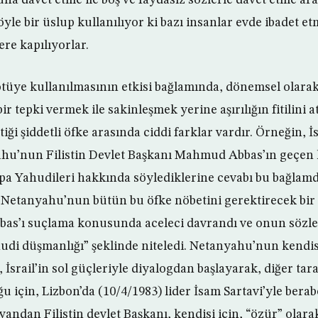
öyle bir üslup kullanılıyor ki bazı insanlar evde ibadet e
e kapılıyorlar.
tüye kullanılmasının etkisi bağlamında, dönemsel olarak t
r tepki vermek ile sakinleşmek yerine aşırılığın fitilini a
tiği şiddetli öfke arasında ciddi farklar vardır. Örneğin, İ
u’nun Filistin Devlet Başkanı Mahmud Abbas’ın geçen 
pa Yahudileri hakkında söylediklerine cevabı bu bağlam
r. Netanyahu’nun bütün bu öfke nöbetini gerektirecek bi
s’ı suçlama konusunda aceleci davrandı ve onun sözle
di düşmanlığı” şeklinde niteledi. Netanyahu’nun kendisi ç
srail’in sol güçleriyle diyalogdan başlayarak, diğer tara
u için, Lizbon’da (10/4/1983) lider İsam Sartavi’yle bera
yandan Filistin devlet Başkanı, kendisi için, “özür” olara