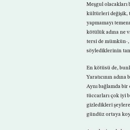
Meşgul olacakları 
kültürleri değişik,
yapmamayı temenni 
kötülük adına ne v
tersi de mümkün-, 
söylediklerinin tam
En kötüsü de, bunla
Yaratıcının adına 
Aynı bağlamda bir ç
tüccarları çok iyi b
gizledikleri şeyler
gündüz ortaya koyd