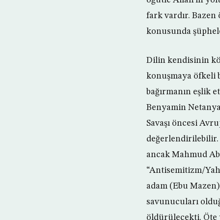
fark vardır. Bazen 
konusunda şüpheler
Dilin kendisinin kö
konuşmaya öfkeli bi
bağırmanın eşlik et
Benyamin Netanyah
Savaşı öncesi Avru
değerlendirilebili
ancak Mahmud Abba
“Antisemitizm/Yahu
adam (Ebu Mazen), İ
savunucuları olduğ
öldürülecekti. Öte 