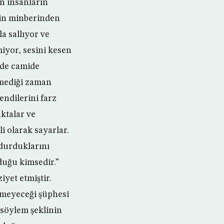
n insanların
inin minberinden
a sallıyor ve
iyor, sesini kesen
 de camide
tmediği zaman
endilerini farz
ktalar ve
i olarak sayarlar.
 durduklarını
uğu kimsedir.”
yet etmiştir.
lmeyeceği şüphesi
 söylem şeklinin