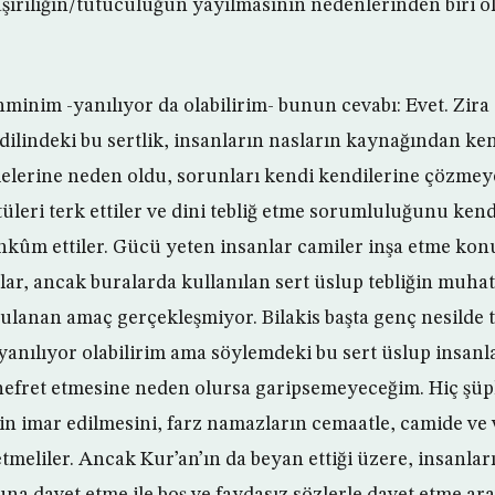
aşırılığın/tutuculuğun yayılmasının nedenlerinden biri 
minim -yanılıyor da olabilirim- bunun cevabı: Evet. Zira
dilindeki bu sertlik, insanların nasların kaynağından ken
melerine neden oldu, sorunları kendi kendilerine çözmeye 
tüleri terk ettiler ve dini tebliğ etme sorumluluğunu ken
hkûm ettiler. Gücü yeten insanlar camiler inşa etme k
rlar, ancak buralarda kullanılan sert üslup tebliğin muh
ulanan amaç gerçekleşmiyor. Bilakis başta genç nesilde 
 yanılıyor olabilirim ama söylemdeki bu sert üslup insanl
 nefret etmesine neden olursa garipsemeyeceğim. Hiç şü
in imar edilmesini, farz namazların cemaatle, camide ve
etmeliler. Ancak Kur’an’ın da beyan ettiği üzere, insanlar
una davet etme ile boş ve faydasız sözlerle davet etme ar