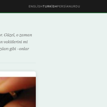
ENGLISH
TURKISH
PERSIAN
URDU
or. Güzel, o zaman
n vakitlerini mi
ıları gibi –onlar