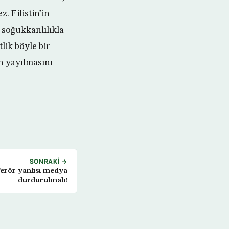
. Filistin’in
 soğukkanlılıkla
tlik böyle bir
ın yayılmasını
SONRAKI →
Terör yanlısı medya
durdurulmalı!