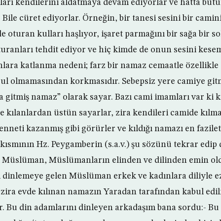
ları kendilerini aldatmaya devam ediyorlar ve hatta bütü
Bile cüret ediyorlar. Örneğin, bir tanesi sesini bir cam
 oturan kulları haşlıyor, işaret parmağını bir sağa bir sol
uranları tehdit ediyor ve hiç kimde de onun sesini kesem
nlara katlanma nedeni; farz bir namaz cemaatle özellikle
bul olmamasından korkmasıdır. Sebepsiz yere camiye gi
a gitmiş namaz” olarak sayar. Bazı cami imamları var ki k
e kılanlardan üstün sayarlar, zira kendileri camide kılma
enneti kazanmış gibi görürler ve kıldığı namazı en faziletl
 kısmının Hz. Peygamberin (s.a.v.) şu sözünü tekrar edip
 Müslüman, Müslümanların elinden ve dilinden emin old
i dinlemeye gelen Müslüman erkek ve kadınlara diliyle ezi
zira evde kılınan namazın Yaradan tarafından kabul edi
tır. Bu din adamlarını dinleyen arkadaşım bana sordu:- Bu