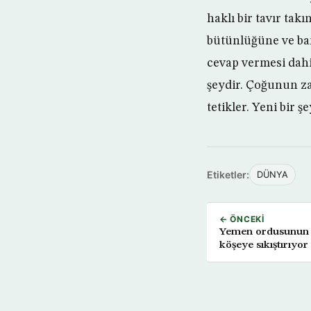
haklı bir tavır tak
bütünlüğüne ve bar
cevap vermesi dahi o
şeydir. Çoğunun zan
tetikler. Yeni bir 
Etiketler:
DÜNYA
← ÖNCEKI
Yemen ordusunun sa
köşeye sıkıştırıyor