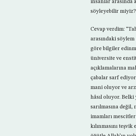
insanlar arasında 
söyleyebilir miyiz?
Cevap verdim: “Tah
arasındaki söylem 
göre bilgiler edin
üniversite ve ensti
açıklamalarına ma
çabalar sarf ediyo
mani oluyor ve arz
hâsıl oluyor. Belki
sarılmasına değil,
imamları mescitler
kılınmasını teşvik 
öğütle Allah’ın yol