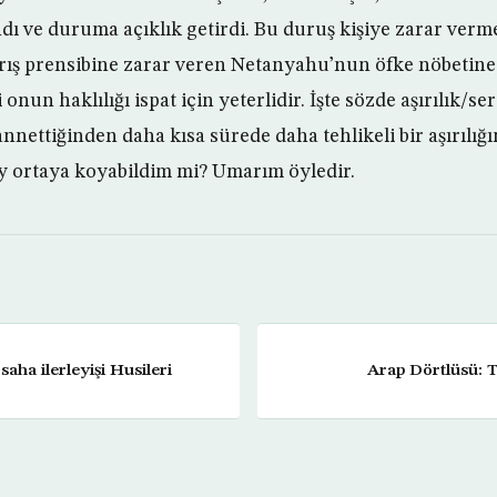
ındı ve duruma açıklık getirdi. Bu duruş kişiye zarar vermez
ış prensibine zarar veren Netanyahu’nun öfke nöbetine
nun haklılığı ispat için yeterlidir. İşte sözde aşırılık/ser
nettiğinden daha kısa sürede daha tehlikeli bir aşırılığ
şey ortaya koyabildim mi? Umarım öyledir.
ha ilerleyişi Husileri
Arap Dörtlüsü: 