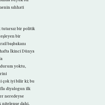
tmenin sıhhati
utarsız bir politik
teşleyen bir
srail başbakanı
hafta İkinci Dünya
da
r durum yoktu,
rini
ok iyi bilir ki; bu
fla diyalogun ilk
ber neredeyse
k nitelense dahi,