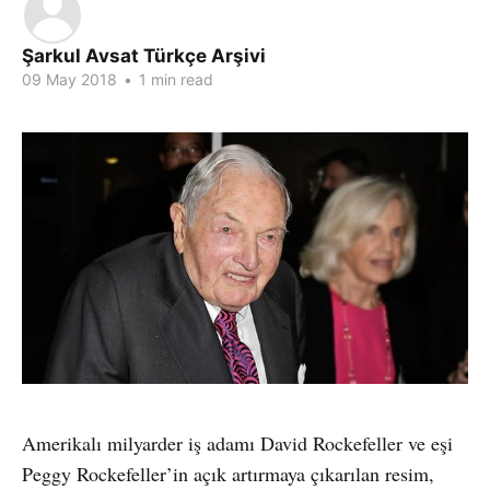
Şarkul Avsat Türkçe Arşivi
09 May 2018
•
1 min read
Amerikalı milyarder iş adamı David Rockefeller ve eşi
Peggy Rockefeller’in açık artırmaya çıkarılan resim,