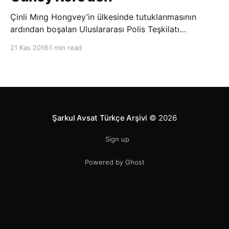
Çinli Mıng Hongvey’in ülkesinde tutuklanmasının
ardından boşalan Uluslararası Polis Teşkilatı
(INTERPOL) Başkanlığına Güney Koreli Kim Jong Yang
21 Kas 2018
1 min read
seçildi. INTERPOL Genel Kurulu’nun Dubai’deki
toplantısında yapılan seçimde, oyların 3’te 2’sini
kazanan Kim, teşkilatın yeni
Şarkul Avsat Türkçe Arşivi
© 2026
Sign up
Powered by Ghost