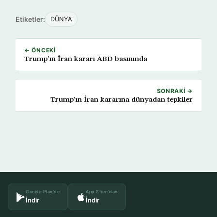
Etiketler:
DÜNYA
← ÖNCEKI
Trump’ın İran kararı ABD basınında
SONRAKI →
Trump’ın İran kararına dünyadan tepkiler
Google Play'de
App Store'dan
İndir
İndir