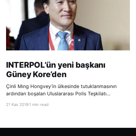
INTERPOL’ün yeni başkanı
Güney Kore’den
Çinli Mıng Hongvey’in ülkesinde tutuklanmasının
ardından boşalan Uluslararası Polis Teşkilatı
(INTERPOL) Başkanlığına Güney Koreli Kim Jong Yang
21 Kas 2018
1 min read
seçildi. INTERPOL Genel Kurulu’nun Dubai’deki
toplantısında yapılan seçimde, oyların 3’te 2’sini
kazanan Kim, teşkilatın yeni