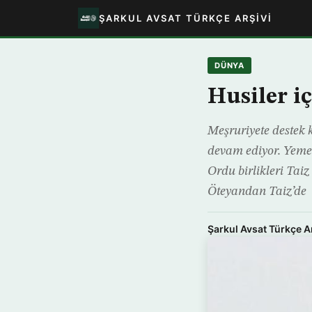
ŞARKUL AVSAT TÜRKÇE ARŞIVI
DÜNYA
Husiler i
Meşruriyete destek 
devam ediyor. Yemen
Ordu birlikleri Taiz
Öteyandan Taiz’de
Şarkul Avsat Türkçe A