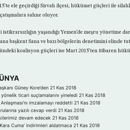
5’te ele geçirdiği Sirvah ilçesi, hükümet güçleri ile silahl
 çatışmalara sahne oluyor.
i istikrarsızlığın yaşandığı Yemen’de meşru yönetime da
yana başkent Sana ve bazı bölgelerin denetimini elinde tu
ndeki koalisyon güçleri ise Mart 2015’ten itibaren hük
DÜNYA
aşkanı Güney Kore’den
21 Kas 2018
yönelik ticari suçlamalarını yineledi
21 Kas 2018
Anlaşması’nı imzalamayı reddetti
21 Kas 2018
rularına yazılı cevap verdi
21 Kas 2018
işkilerimiz devam edecek
21 Kas 2018
‘Kara Cuma’ indirimleri aldatmaca
21 Kas 2018