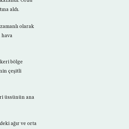
 kazandı. Ordu
ına aldı.
 zamanlı olarak
n hava
keri bölge
in çeşitli
ri üssünün ana
deki ağır ve orta