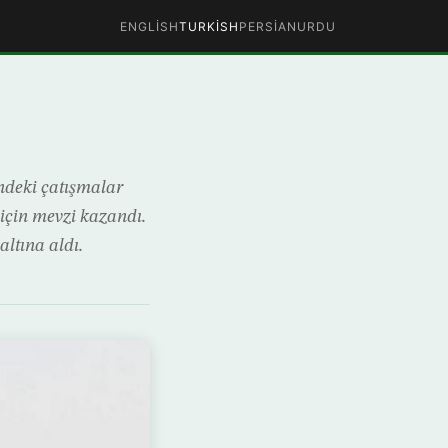
ENGLISH
TURKISH
PERSIAN
URDU
ndeki çatışmalar
için mevzi kazandı.
altına aldı.