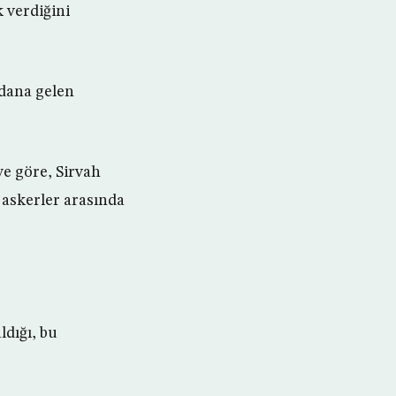
k verdiğini
ydana gelen
ye göre, Sirvah
 askerler arasında
ldığı, bu