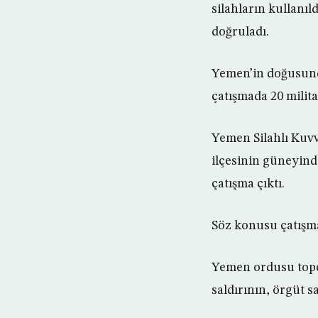
silahların kullanıl
doğruladı.
Yemen’in doğusunda
çatışmada 20 milita
Yemen Silahlı Kuvv
ilçesinin güneyinde
çatışma çıktı.
Söz konusu çatışma
Yemen ordusu topçu 
saldırının, örgüt s