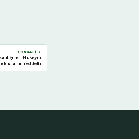
SONRAKI →
kanlığı, el- Hüseyni
 iddialarını reddetti