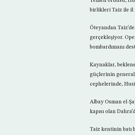
Yemen ordusu, Husi
birlikleri Taiz ile
Öteyandan Taiz’dek
gerçekleşiyor. Op
bombardımanı dest
Kaynaklar, beklene
güçlerinin general
cephelerinde, Husi
Albay Osman el-Şa
kapısı olan Dahra’d
Taiz kentinin batı 