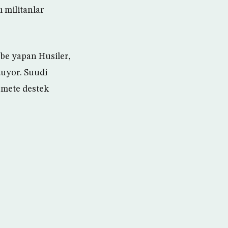
ı militanlar
rbe yapan Husiler,
tuyor. Suudi
ümete destek