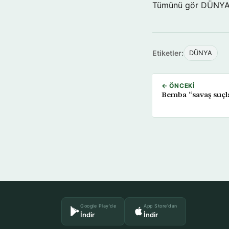
Tümünü gör DÜNY
Etiketler:
DÜNYA
← ÖNCEKI
Bemba “savaş suçl
Google Play'de
App Store'dan
İndir
İndir