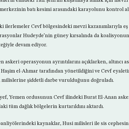
lerin elindeki Taiz şehrini kuşatmaya almak için mevzi
 il merkezinin batı kesimi arasındaki karayolunu kontrol alt
i ilerlemeler Cevf bölgesindeki mevzi kazanımlarıyla eş
erasyonlar Hudeyde’nin güney kırsalında da koalisyonu
eğiyle devam ediyor.
n askeri operasyonun ayrıntılarını açıklarken, altıncı as
 Haşim el-Ahmar tarafından yönetildiğini ve Cevf eyaletin
 milislerine şiddetli darbe vurulduğunu doğruladı.
yef, Yemen ordusunun Cevf ilindeki Burat El-Anan aske
aki tüm dağlık bölgelerin kurtarıldını aktardı.
banliyölerindeki kaynaklar, Husi milisleri ile sis cephesin