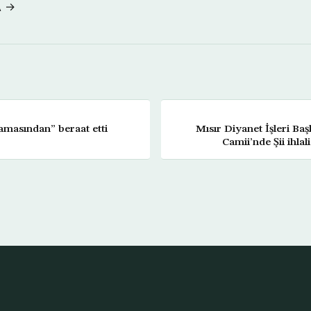
A →
amasından” beraat etti
Mısır Diyanet İşleri Baş
Camii’nde Şii ihlali