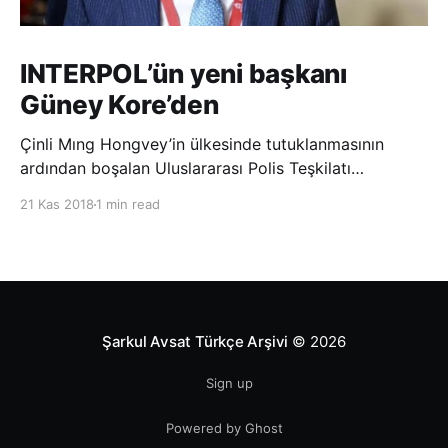
INTERPOL’ün yeni başkanı
Güney Kore’den
Çinli Mıng Hongvey’in ülkesinde tutuklanmasının
ardından boşalan Uluslararası Polis Teşkilatı
(INTERPOL) Başkanlığına Güney Koreli Kim Jong Yang
21 Kas 2018
1 min read
seçildi. INTERPOL Genel Kurulu’nun Dubai’deki
toplantısında yapılan seçimde, oyların 3’te 2’sini
kazanan Kim, teşkilatın yeni
Şarkul Avsat Türkçe Arşivi
© 2026
Sign up
Powered by Ghost