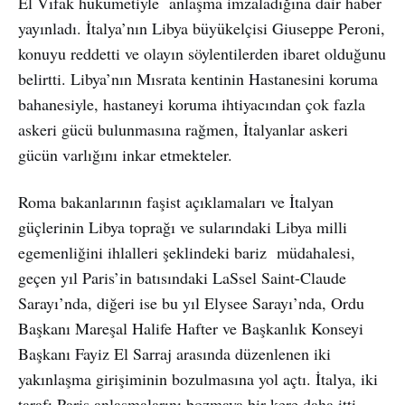
El Vıfak hükümetiyle anlaşma imzaladığına dair haber
yayınladı. İtalya’nın Libya büyükelçisi Giuseppe Peroni,
konuyu reddetti ve olayın söylentilerden ibaret olduğunu
belirtti. Libya’nın Mısrata kentinin Hastanesini koruma
bahanesiyle, hastaneyi koruma ihtiyacından çok fazla
askeri gücü bulunmasına rağmen, İtalyanlar askeri
gücün varlığını inkar etmekteler.
Roma bakanlarının faşist açıklamaları ve İtalyan
güçlerinin Libya toprağı ve sularındaki Libya milli
egemenliğini ihlalleri şeklindeki bariz müdahalesi,
geçen yıl Paris’in batısındaki LaSsel Saint-Claude
Sarayı’nda, diğeri ise bu yıl Elysee Sarayı’nda, Ordu
Başkanı Mareşal Halife Hafter ve Başkanlık Konseyi
Başkanı Fayiz El Sarraj arasında düzenlenen iki
yakınlaşma girişiminin bozulmasına yol açtı. İtalya, iki
tarafı Paris anlaşmalarını bozmaya bir kere daha itti.