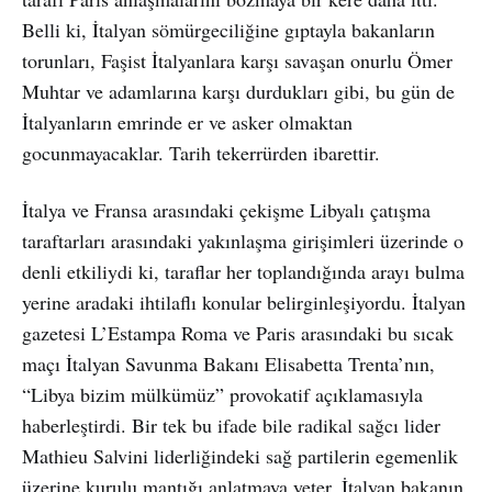
Belli ki, İtalyan sömürgeciliğine gıptayla bakanların
torunları, Faşist İtalyanlara karşı savaşan onurlu Ömer
Muhtar ve adamlarına karşı durdukları gibi, bu gün de
İtalyanların emrinde er ve asker olmaktan
gocunmayacaklar. Tarih tekerrürden ibarettir.
İtalya ve Fransa arasındaki çekişme Libyalı çatışma
taraftarları arasındaki yakınlaşma girişimleri üzerinde o
denli etkiliydi ki, taraflar her toplandığında arayı bulma
yerine aradaki ihtilaflı konular belirginleşiyordu. İtalyan
gazetesi L’Estampa Roma ve Paris arasındaki bu sıcak
maçı İtalyan Savunma Bakanı Elisabetta Trenta’nın,
“Libya bizim mülkümüz” provokatif açıklamasıyla
haberleştirdi. Bir tek bu ifade bile radikal sağcı lider
Mathieu Salvini liderliğindeki sağ partilerin egemenlik
üzerine kurulu mantığı anlatmaya yeter. İtalyan bakanın