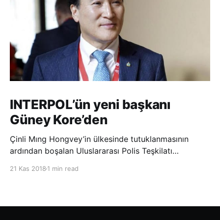
INTERPOL’ün yeni başkanı
Güney Kore’den
Çinli Mıng Hongvey’in ülkesinde tutuklanmasının
ardından boşalan Uluslararası Polis Teşkilatı
(INTERPOL) Başkanlığına Güney Koreli Kim Jong Yang
21 Kas 2018
1 min read
seçildi. INTERPOL Genel Kurulu’nun Dubai’deki
toplantısında yapılan seçimde, oyların 3’te 2’sini
kazanan Kim, teşkilatın yeni