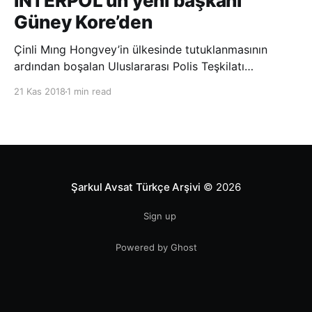
INTERPOL’ün yeni başkanı
Güney Kore’den
Çinli Mıng Hongvey’in ülkesinde tutuklanmasının
ardından boşalan Uluslararası Polis Teşkilatı
(INTERPOL) Başkanlığına Güney Koreli Kim Jong Yang
21 Kas 2018
1 min read
seçildi. INTERPOL Genel Kurulu’nun Dubai’deki
toplantısında yapılan seçimde, oyların 3’te 2’sini
kazanan Kim, teşkilatın yeni
Şarkul Avsat Türkçe Arşivi
© 2026
Sign up
Powered by Ghost