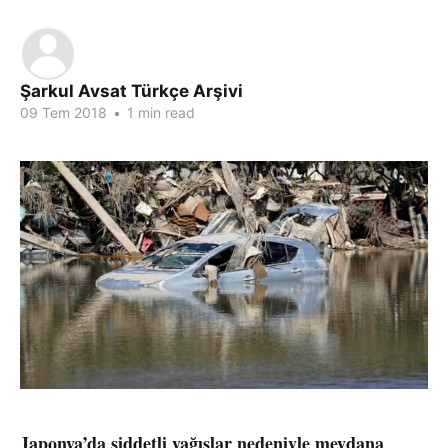
Şarkul Avsat Türkçe Arşivi
09 Tem 2018
•
1 min read
Japonya’da şiddetli yağışlar nedeniyle meydana