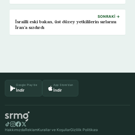
SONRAKI →
İsrailli eski bakan, üst düzey yetkililerin sırlarını
İran’a sızdırdı
Google Play'de
App Store'dan
İndir
İndir
Hakkımızda
Reklam
Kurallar ve Koşullar
Gizlilik Politikası