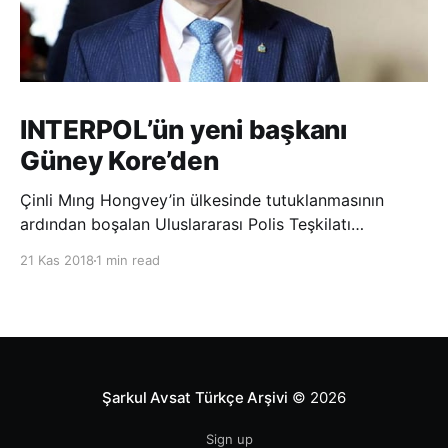
INTERPOL’ün yeni başkanı
Güney Kore’den
Çinli Mıng Hongvey’in ülkesinde tutuklanmasının
ardından boşalan Uluslararası Polis Teşkilatı
(INTERPOL) Başkanlığına Güney Koreli Kim Jong Yang
21 Kas 2018
1 min read
seçildi. INTERPOL Genel Kurulu’nun Dubai’deki
toplantısında yapılan seçimde, oyların 3’te 2’sini
kazanan Kim, teşkilatın yeni
Şarkul Avsat Türkçe Arşivi
© 2026
Sign up