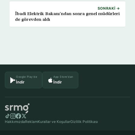
SONRAKI →
İbadi Elektrik Bakanı’ndan sonra genel müdürleri
de görevden aldı
Google Play'de
App Store'dan
İndir
İndir
Hakkımızda
Reklam
Kurallar ve Koşullar
Gizlilik Politikası