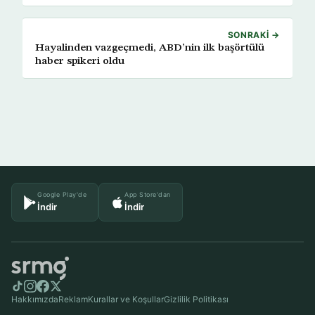
SONRAKI →
Hayalinden vazgeçmedi, ABD’nin ilk başörtülü
haber spikeri oldu
Google Play'de
App Store'dan
İndir
İndir
Hakkımızda
Reklam
Kurallar ve Koşullar
Gizlilik Politikası