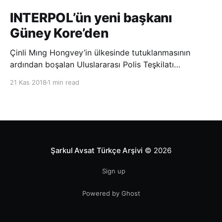
INTERPOL’ün yeni başkanı
Güney Kore’den
Çinli Mıng Hongvey’in ülkesinde tutuklanmasının
ardından boşalan Uluslararası Polis Teşkilatı
(INTERPOL) Başkanlığına Güney Koreli Kim Jong Yang
21 Kas 2018
1 min read
seçildi. INTERPOL Genel Kurulu’nun Dubai’deki
toplantısında yapılan seçimde, oyların 3’te 2’sini
kazanan Kim, teşkilatın yeni
Şarkul Avsat Türkçe Arşivi
© 2026
Sign up
Powered by Ghost