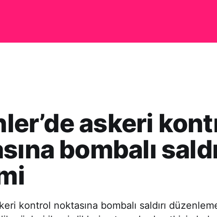
inler’de askeri kont
sına bombalı saldı
imi
askeri kontrol noktasına bombalı saldırı düzenlem