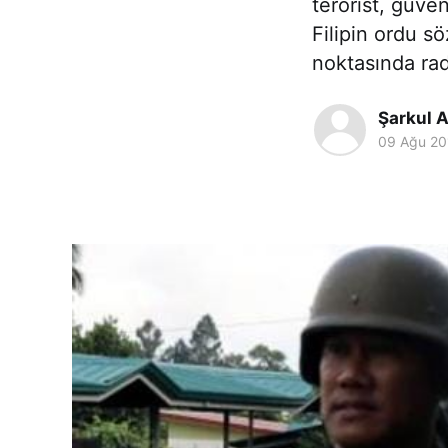
terörist, güvenl
Filipin ordu s
noktasında rad
Şarkul A
09 Ağu 20