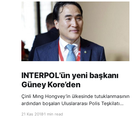
INTERPOL’ün yeni başkanı
Güney Kore’den
Çinli Mıng Hongvey’in ülkesinde tutuklanmasının
ardından boşalan Uluslararası Polis Teşkilatı
(INTERPOL) Başkanlığına Güney Koreli Kim
21 Kas 2018
1 min read
Jong Yang seçildi. INTERPOL Genel Kurulu’nun
Dubai’deki toplantısında yapılan seçimde,
oyların 3’te 2’sini kazanan Kim, teşkilatın yeni