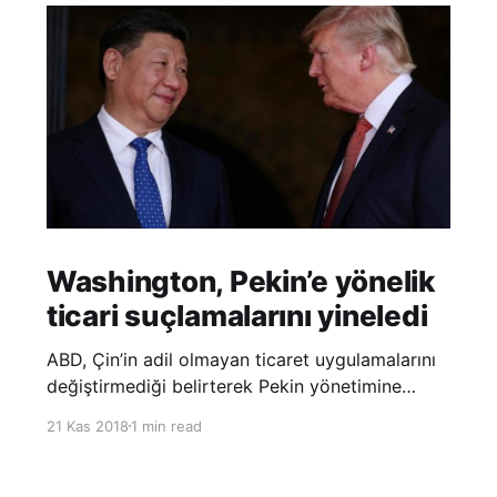
Washington, Pekin’e yönelik
ticari suçlamalarını yineledi
ABD, Çin’in adil olmayan ticaret uygulamalarını
değiştirmediği belirterek Pekin yönetimine
yönelik suçlamalarını yineledi. ABD Ticaret
21 Kas 2018
1 min read
Temsilciliği’nin Çin’in fikri mülkiyet ve teknoloji
transfer politikalarına dair hazırladığı ‘Section
301’ adlı soruşturma raporunun güncellenmiş