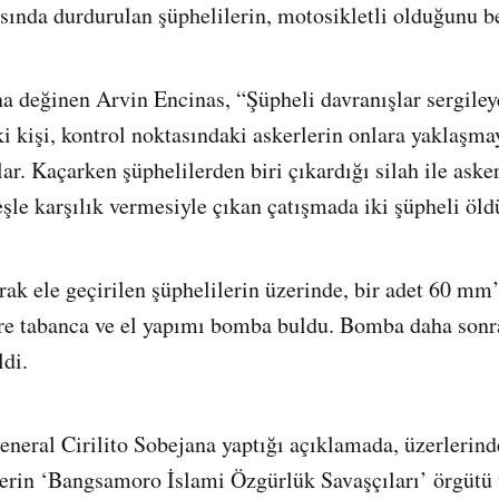
sında durdurulan şüphelilerin, motosikletli olduğunu bel
na değinen Arvin Encinas, “Şüpheli davranışlar sergiley
ki kişi, kontrol noktasındaki askerlerin onlara yaklaşma
r. Kaçarken şüphelilerden biri çıkardığı silah ile askerl
eşle karşılık vermesiyle çıkan çatışmada iki şüpheli öld
arak ele geçirilen şüphelilerin üzerinde, bir adet 60 mm
bre tabanca ve el yapımı bomba buldu. Bomba daha sonra
ldi.
neral Cirilito Sobejana yaptığı açıklamada, üzerlerin
erin ‘Bangsamoro İslami Özgürlük Savaşçıları’ örgütü 