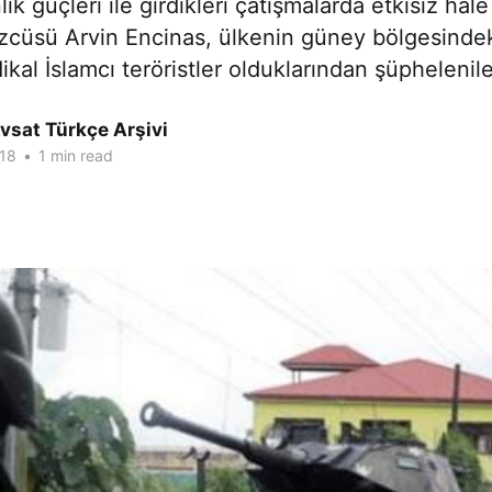
ik güçleri ile girdikleri çatışmalarda etkisiz hale 
özcüsü Arvin Encinas, ülkenin güney bölgesindeki
ikal İslamcı teröristler olduklarından şüphelenil
vsat Türkçe Arşivi
18
•
1 min read