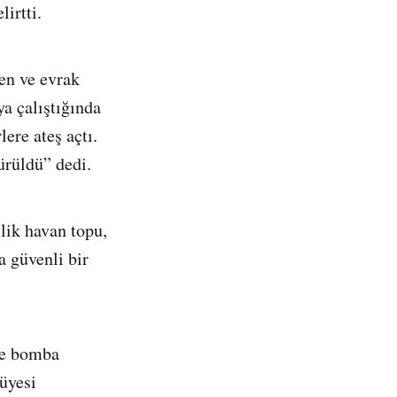
irtti.
en ve evrak
ya çalıştığında
ere ateş açtı.
ürüldü” dedi.
’lik havan topu,
 güvenli bir
de bomba
üyesi