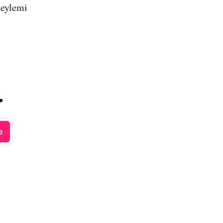
 eylemi
.
e