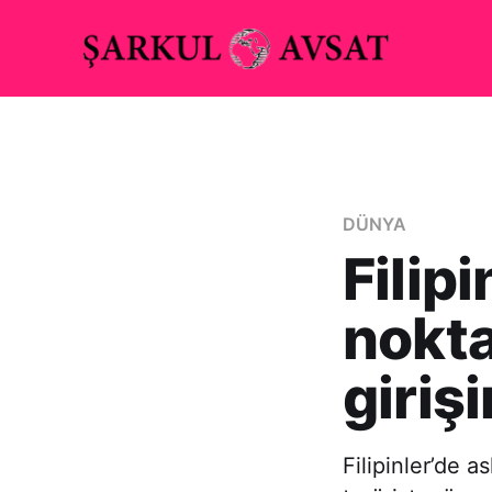
DÜNYA
Filip
nokta
giriş
Filipinler’de 