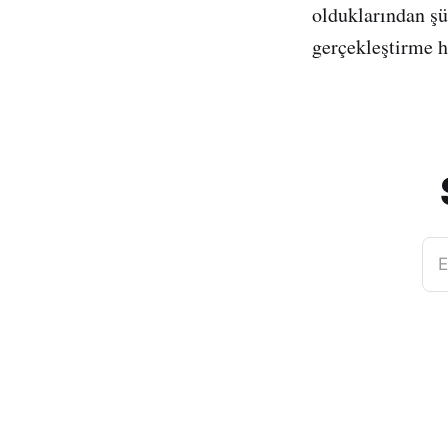
olduklarından şü
gerçekleştirme ha
E