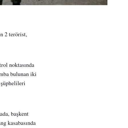
 2 terörist,
trol noktasında
omba bulunan iki
 şüphelileri
ada, başkent
ang kasabasında