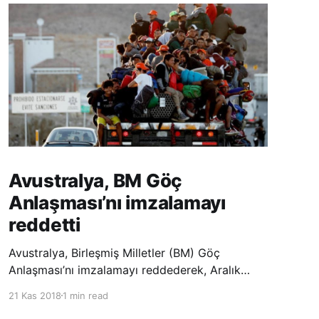
Avustralya, BM Göç
Anlaşması’nı imzalamayı
reddetti
Avustralya, Birleşmiş Milletler (BM) Göç
Anlaşması’nı imzalamayı reddederek, Aralık
ayında Fas’ta düzenlenecek olan uluslararası
21 Kas 2018
1 min read
konferansta BM üyesi ülkeler tarafından