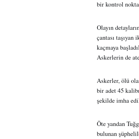
bir kontrol nokta
Olayın detayları
çantası taşıyan i
kaçmaya başladıla
Askerlerin de at
Askerler, ölü ol
bir adet 45 kali
şekilde imha edi
Öte yandan Tuğge
bulunan şüphelil