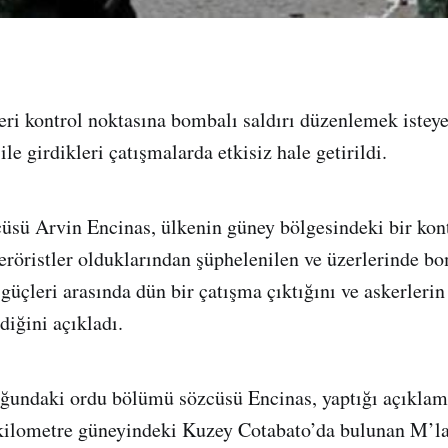
eri kontrol noktasına bombalı saldırı düzenlemek isteyen
ile girdikleri çatışmalarda etkisiz hale getirildi.
cüsü Arvin Encinas, ülkenin güney bölgesindeki bir kon
teröristler olduklarından şüphelenilen ve üzerlerinde b
güçleri arasında dün bir çatışma çıktığını ve askerlerin
rdiğini açıkladı.
ğundaki ordu bölümü sözcüsü Encinas, yaptığı açıklam
kilometre güneyindeki Kuzey Cotabato’da bulunan M’l