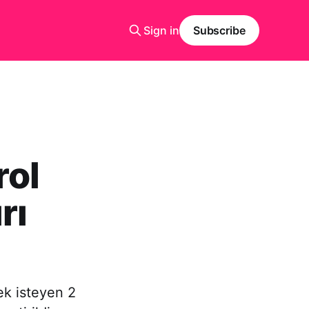
Sign in
Subscribe
rol
rı
ek isteyen 2