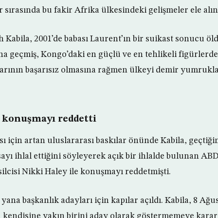
sırasında bu fakir Afrika ülkesindeki gelişmeler ele alın
h Kabila, 2001’de babası Laurent’ın bir suikast sonucu 
a geçmiş, Kongo’daki en güçlü ve en tehlikeli figürlerden
larının başarısız olmasına rağmen ülkeyi demir yumrukl
e konuşmayı reddetti
ı için artan uluslararası baskılar önünde Kabila, geçtiği
yı ihlal ettiğini söyleyerek açık bir ihlalde bulunan ABD
ilcisi Nikki Haley ile konuşmayı reddetmişti.
na başkanlık adayları için kapılar açıldı. Kabila, 8 Ağu
 kendisine yakın birini aday olarak göstermemeye karar 