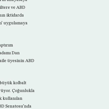
giltere ve ABD
ın iktidarda
ım’ uygulamaya
aptırım
işadamı Dan
 aile üyesinin ABD
 büyük kolbalt
rüyor. Çoğunlukla
k kullanılan
ABD Senatosu’nda