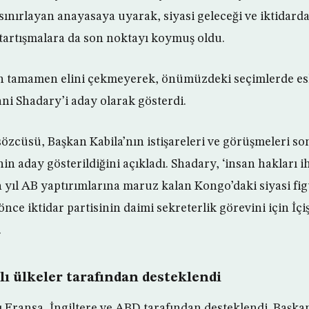
sınırlayan anayasaya uyarak, siyasi geleceği ve iktidard
i tartışmalara da son noktayı koymuş oldu.
n tamamen elini çekmeyerek, önümüzdeki seçimlerde esk
 Shadary’i aday olarak gösterdi.
sözcüsü, Başkan Kabila’nın istişareleri ve görüşmeleri 
in aday gösterildiğini açıkladı. Shadary, ‘insan hakları ihl
 yıl AB yaptırımlarına maruz kalan Kongo’daki siyasi fig
nce iktidar partisinin daimi sekreterlik görevini için İçiş
.
klı ülkeler tarafından desteklendi
ı Fransa, İngiltere ve ABD tarafından desteklendi. Başka