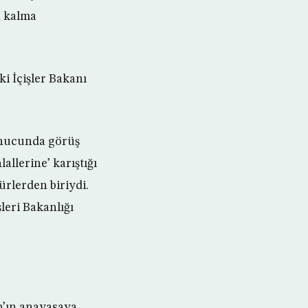
a kalma
i İçişler Bakanı
sonucunda görüş
allerine’ karıştığı
ürlerden biriydi.
leri Bakanlığı
n’ın anayasaya