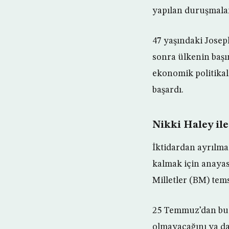
yapılan duruşmalar 
47 yaşındaki Josep
sonra ülkenin başın
ekonomik politika
başardı.
Nikki Haley il
İktidardan ayrılmas
kalmak için anayasa
Milletler (BM) tems
25 Temmuz’dan bu ya
olmayacağını ya da