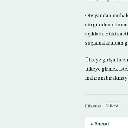
Öte yandan muhalef
sürgünden dönmeye 
açıkladı. Hükümet
suçlamalarından gı
Ülkeye girişinin 
ülkeye girmek ist
mahrum bırakmaya ç
Etiketler:
DÜNYA
← ÖNCEKI