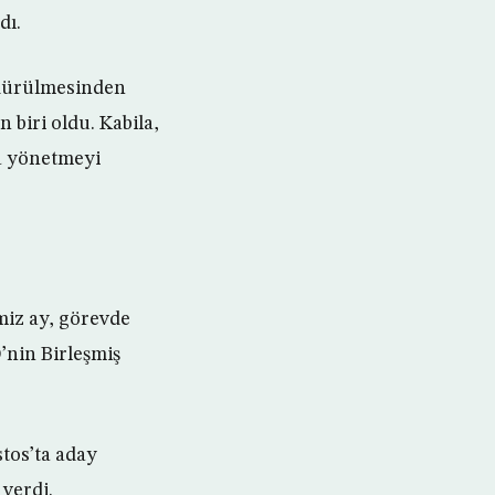
dı.
öldürülmesinden
 biri oldu. Kabila,
a yönetmeyi
miz ay, görevde
’nin Birleşmiş
stos’ta aday
verdi.