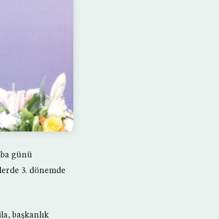
mba günü
mlerde 3. dönemde
a, başkanlık