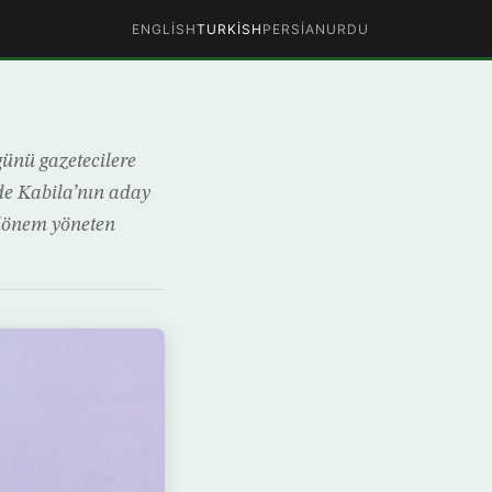
ENGLISH
TURKISH
PERSIAN
URDU
ünü gazetecilere
e Kabila’nın aday
dönem yöneten