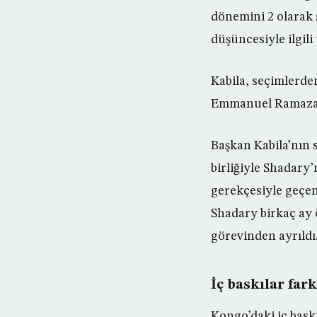
dönemini 2 olarak 
düşüncesiyle ilgil
Kabila, seçimlerde
Emmanuel Ramazani
Başkan Kabila’nın 
birliğiyle Shadary’n
gerekçesiyle geçen
Shadary birkaç ay ö
görevinden ayrıldı
İç baskılar far
Kongo’daki iç bask