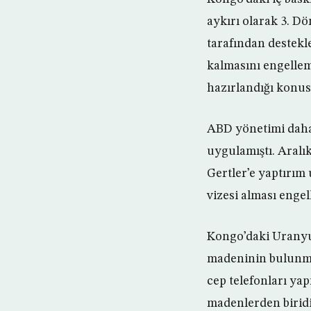
aykırı olarak 3. Dö
tarafından destekl
kalmasını engellem
hazırlandığı konus
ABD yönetimi daha 
uygulamıştı. Aralı
Gertler’e yaptırım
vizesi alması engel
Kongo’daki Uranyum
madeninin bulunma
cep telefonları ya
madenlerden birid