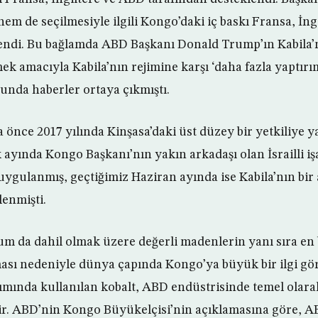
nem de seçilmesiyle ilgili Kongo’daki iç baskı Fransa, İn
endi. Bu bağlamda ABD Başkanı Donald Trump’ın Kabila’n
ek amacıyla Kabila’nın rejimine karşı ‘daha fazla yaptır
unda haberler ortaya çıkmıştı.
önce 2017 yılında Kinşasa’daki üst düzey bir yetkiliye y
k ayında Kongo Başkanı’nın yakın arkadaşı olan İsrailli 
 uygulanmış, geçtiğimiz Haziran ayında ise Kabila’nın bir
lenmişti.
 da dahil olmak üzere değerli madenlerin yanı sıra en
sı nedeniyle dünya çapında Kongo’ya büyük bir ilgi gö
pımında kullanılan kobalt, ABD endüstrisinde temel olara
ir. ABD’nin Kongo Büyükelçisi’nin açıklamasına göre, 