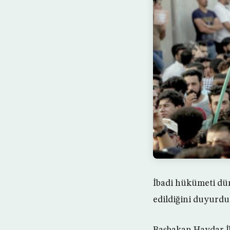
İbadi hükümeti dün
edildiğini duyurdu
Başbakan Haydar İb