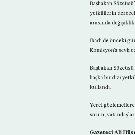
Başbakan Sözcüsü’n
yetkililerin derece
arasında değişiklik
İbadi de önceki gü
Komisyon’a sevk edil
Başbakan Sözcüsü H
başka bir dizi yetk
kullandı.
Yerel gözlemcilere
sorun, vatandaşlar
Gazeteci Ali Hüse