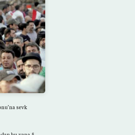
onu’na sevk
ndan bu yana 5