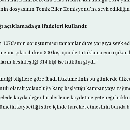
linin dosyasının Temiz Eller Komisyonu’na sevk edildiğini
ı açıklamada şu ifadeleri kullandı:
 1076’sının soruşturması tamamlandı ve yargıya sevk edil
n emir çıkarılırken 800 kişi için de tutuklama emri çıkarı
arın kesinleştiği 314 kişi ise hüküm giydi.”
dindiği bilgilere göre İbadi hükümetinin bu günlerde ülk
antılı olarak yolsuzluğa karşı başlattığı kampanyaya rağm
elede kayda değer bir ilerleme kaydetme yeteneği hakkı
ükümetin kaybettiği süre içinde hareket etmesinin bunda 