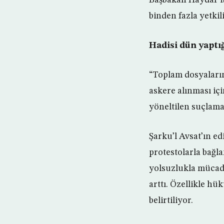
binden fazla yetki
Hadisi dün yaptığ
“Toplam dosyaların
askere alınması içi
yöneltilen suçlamal
Şarku’l Avsat’ın e
protestolarla bağl
yolsuzlukla mücad
arttı. Özellikle h
belirtiliyor.