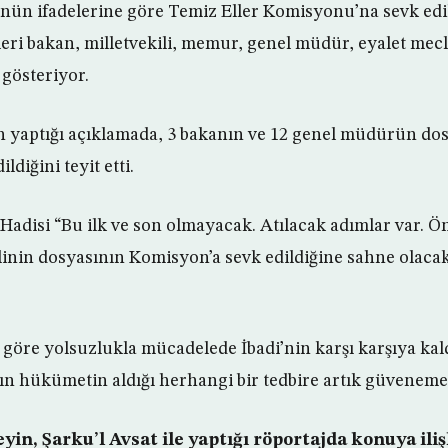
ün ifadelerine göre Temiz Eller Komisyonu’na sevk edi
leri bakan, milletvekili, memur, genel müdür, eyalet mecli
 gösteriyor.
n yaptığı açıklamada, 3 bakanın ve 12 genel müdürün do
diğini teyit etti.
adisi “Bu ilk ve son olmayacak. Atılacak adımlar var.
ilinin dosyasının Komisyon’a sevk edildiğine sahne olacak
 göre yolsuzlukla mücadelede İbadi’nin karşı karşıya kal
ın hükümetin aldığı herhangi bir tedbire artık güvenem
yin, Şarku’l Avsat ile yaptığı röportajda konuya iliş