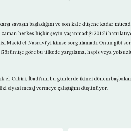
 karşı savaşın başladığını ve son kale düşene kadar müca
i zaman herkes hiçbir şeyin yaşanmadığı 2015’i hatırlatıy
isi Macid el-Nasravi’yi kimse sorgulamadı. Onun gibi s
r. Görünüşe göre bu ülkede yargılama, hapis veya yolsuz
k el-Cabiri, İbadi’nin bu günlerde ikinci dönem başbakan
dizi siyasi mesaj vermeye çalıştığını düşünüyor.