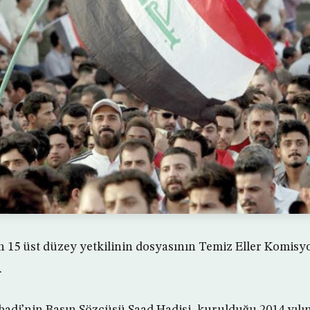
 15 üst düzey yetkilinin dosyasının Temiz Eller Komisy
.
adi’nin Basın Sözcüsü Saad Hadisi, kurulduğu 2014 yılı