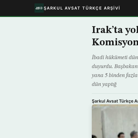
ŞARKUL AVSAT TÜRKÇE ARŞIVI
Irak’ta yo
Komisyonu
İbadi hükümeti dün 
duyurdu. Başbakan 
yana 5 binden fazla
dün yaptığ
Şarkul Avsat Türkçe A