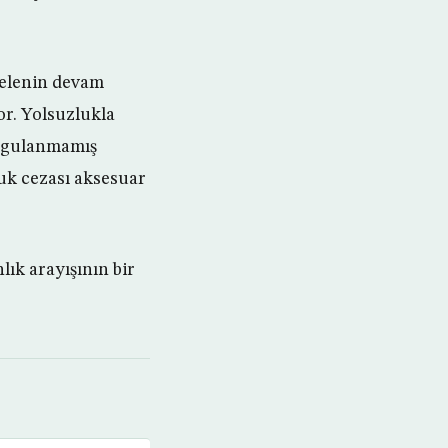
delenin devam
or. Yolsuzlukla
orgulanmamış
luk cezası aksesuar
lık arayışının bir