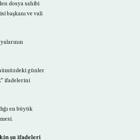
len dosya sahibi
si başkanı ve vali
syalarının
 Önümüzdeki günler
” ifadelerini
dığı en büyük
emesi.
kin şu ifadeleri