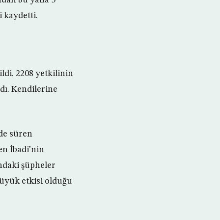
 kaydetti.
di. 2208 yetkilinin
ldı. Kendilerine
ede süren
en İbadi’nin
ndaki şüpheler
büyük etkisi olduğu