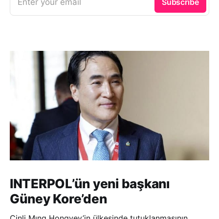
Enter your email
Subscribe
INTERPOL’ün yeni başkanı
Güney Kore’den
Çinli Mıng Hongvey’in ülkesinde tutuklanmasının