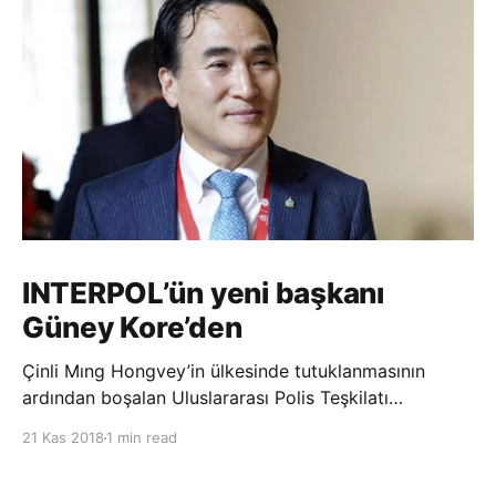
INTERPOL’ün yeni başkanı
Güney Kore’den
Çinli Mıng Hongvey’in ülkesinde tutuklanmasının
ardından boşalan Uluslararası Polis Teşkilatı
(INTERPOL) Başkanlığına Güney Koreli Kim Jong Yang
21 Kas 2018
1 min read
seçildi. INTERPOL Genel Kurulu’nun Dubai’deki
toplantısında yapılan seçimde, oyların 3’te 2’sini