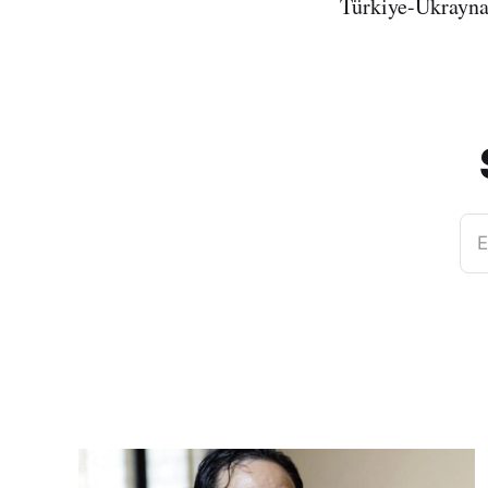
Türkiye-Ukrayna
E