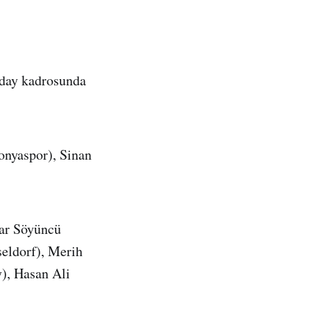
aday kadrosunda
onyaspor), Sinan
ar Söyüncü
seldorf), Merih
), Hasan Ali