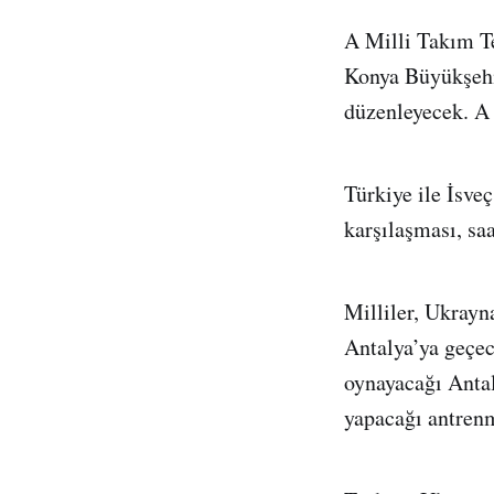
A Milli Takım Te
Konya Büyükşehir
düzenleyecek. A 
Türkiye ile İsv
karşılaşması, sa
Milliler, Ukrayn
Antalya’ya geçec
oynayacağı Antaly
yapacağı antrenm