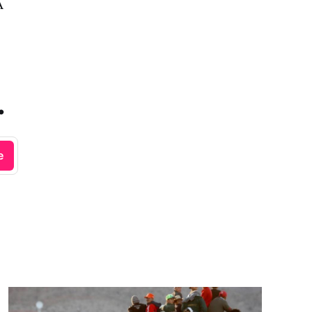
A
.
e