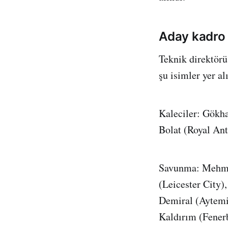
Aday kadro
Teknik direktör
şu isimler yer al
Kaleciler: Gökha
Bolat (Royal An
Savunma: Mehmet
(Leicester City)
Demiral (Aytemi
Kaldırım (Fener