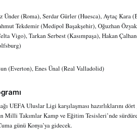
z Ünder (Roma), Serdar Gürler (Huesca), Aytaç Kara (B
hmut Tekdemir (Medipol Başakşehir), Oğuzhan Özyaku
elta Vigo), Tarkan Serbest (Kasımpaşa), Hakan Çalhan
lfsburg)
un (Everton), Enes Ünal (Real Valladolid)
rogramı
cağı UEFA Uluslar Ligi karşılaşması hazırlıklarını dör
 Milli Takımlar Kamp ve Eğitim Tesisleri’nde sürdürec
Cuma günü Konya’ya gidecek.