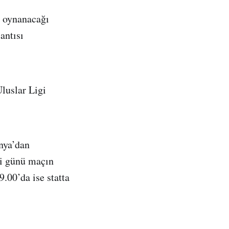
n oynanacağı
antısı
luslar Ligi
nya’dan
si günü maçın
.00’da ise statta