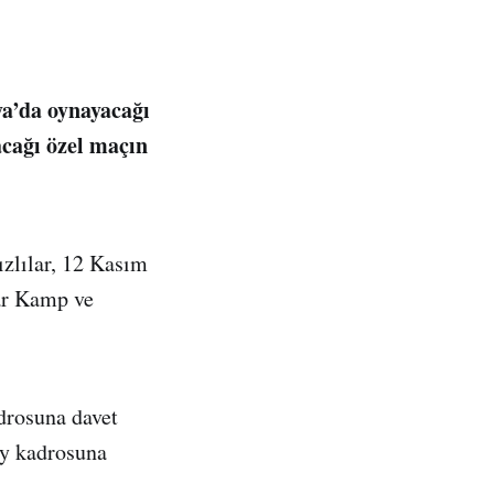
ya’da oynayacağı
cağı özel maçın
zlılar, 12 Kasım
ar Kamp ve
drosuna davet
ay kadrosuna