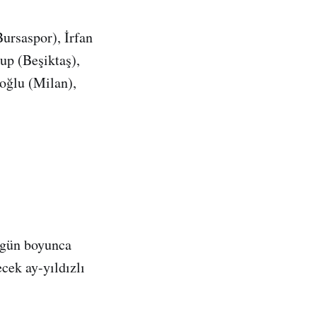
ursaspor), İrfan
p (Beşiktaş),
oğlu (Milan),
t gün boyunca
ek ay-yıldızlı