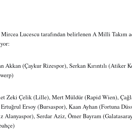
ü Mircea Lucescu tarafından belirlenen A Milli Takım 
ıyor:
n Akkan (Çaykur Rizespor), Serkan Kırıntılı (Atiker K
twerp)
 Zeki Çelik (Lille), Mert Müldür (Rapid Wien), Çağl
, Ertuğrul Ersoy (Bursaspor), Kaan Ayhan (Fortuna Düs
z Alanyaspor), Serdar Aziz, Ömer Bayram (Galatasaray
bahçe)