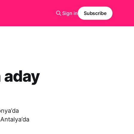
Sign in
Subscribe
n aday
onya’da
 Antalya’da