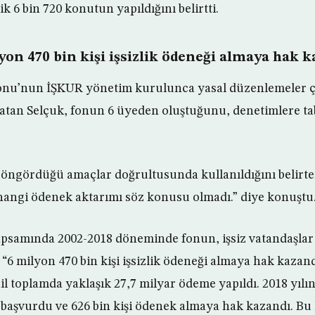
k 6 bin 720 konutun yapıldığını belirtti.
yon 470 bin kişi işsizlik ödeneği almaya hak k
ı Fonu’nun İŞKUR yönetim kurulunca yasal düzenlemeler 
rlatan Selçuk, fonun 6 üyeden oluştuğunu, denetimlere ta
öngördüğü amaçlar doğrultusunda kullanıldığını belirt
hangi ödenek aktarımı söz konusu olmadı.” diye konuştu
 kapsamında 2002-2018 döneminde fonun, işsiz vatandaşlar 
 “6 milyon 470 bin kişi işsizlik ödeneği almaya hak kazand
il toplamda yaklaşık 27,7 milyar ödeme yapıldı. 2018 yılı
 başvurdu ve 626 bin kişi ödenek almaya hak kazandı. Bu k