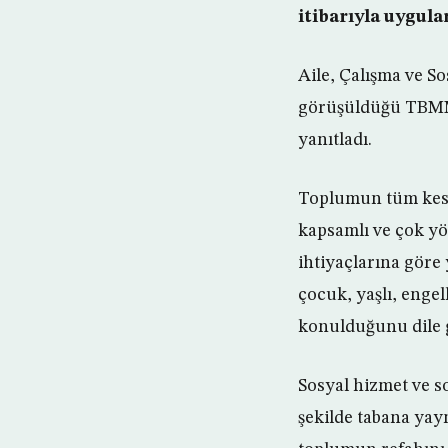
itibarıyla uygula
Aile, Çalışma ve S
görüşüldüğü TBMM P
yanıtladı.
Toplumun tüm kesim
kapsamlı ve çok yö
ihtiyaçlarına göre 
çocuk, yaşlı, engel
konulduğunu dile g
Sosyal hizmet ve s
şekilde tabana yay