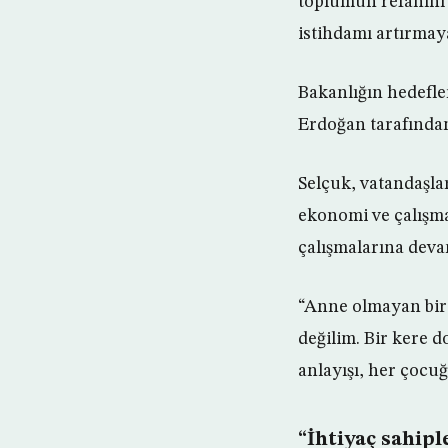
toplumun refahını 
istihdamı artırmay
Bakanlığın hedefle
Erdoğan tarafından
Selçuk, vatandaşlar
ekonomi ve çalışma 
çalışmalarına deva
“Anne olmayan bire
değilim. Bir kere 
anlayışı, her çocuğ
“İhtiyaç sahip