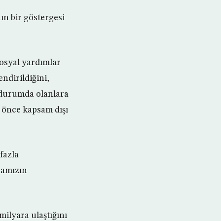
n bir göstergesi
sosyal yardımlar
ndirildiğini,
ç durumda olanlara
a önce kapsam dışı
fazla
mamızın
milyara ulaştığını