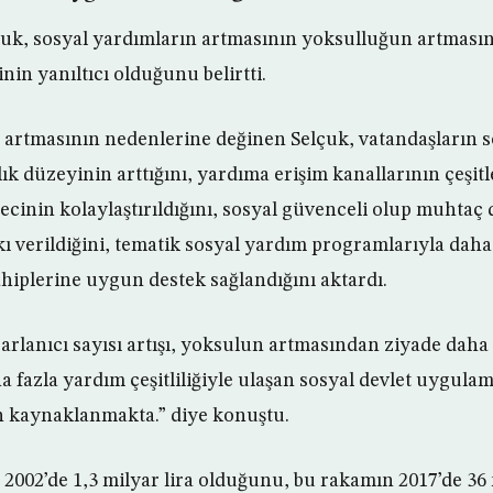
k, sosyal yardımların artmasının yoksulluğun artmasını
nin yanıltıcı olduğunu belirtti.
 artmasının nedenlerine değinen Selçuk, vatandaşların 
k düzeyinin arttığını, yardıma erişim kanallarının çeşitle
ecinin kolaylaştırıldığını, sosyal güvenceli olup muhta
ı verildiğini, tematik sosyal yardım programlarıyla dah
ahiplerine uygun destek sağlandığını aktardı.
arlanıcı sayısı artışı, yoksulun artmasından ziyade daha 
a fazla yardım çeşitliliğiyle ulaşan sosyal devlet uygula
 kaynaklanmakta.” diye konuştu.
2002’de 1,3 milyar lira olduğunu, bu rakamın 2017’de 36 