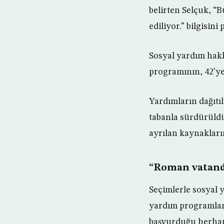
belirten Selçuk, “B
ediliyor.” bilgisini 
Sosyal yardım hakl
programının, 42’ye 
Yardımların dağıtıl
tabanla sürdürüld
ayrılan kaynakların
“Roman vatanda
Seçimlerle sosyal y
yardım programları
başvurduğu herhang