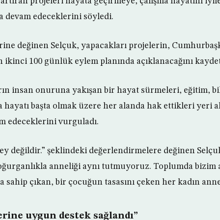
artıran projeleri hayata geçirmeye, çalışma hayatını iyil
a devam edeceklerini söyledi.
rine değinen Selçuk, yapacakları projelerin, Cumhurba
 ikinci 100 günlük eylem planında açıklanacağını kaydet
ın insan onuruna yakışan bir hayat sürmeleri, eğitim, bil
hayatı başta olmak üzere her alanda hak ettikleri yeri a
m edeceklerini vurguladı.
y değildir.” şeklindeki değerlendirmelere değinen Selçu
doğurganlıkla anneliği aynı tutmuyoruz. Toplumda bizim
a sahip çıkan, bir çocuğun tasasını çeken her kadın anned
lerine uygun destek sağlandı”