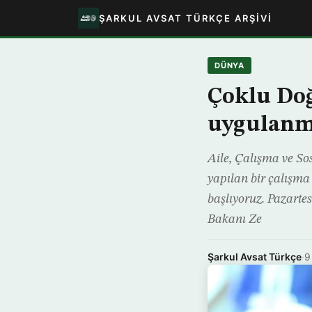
ŞARKUL AVSAT TÜRKÇE ARŞIVI
DÜNYA
Çoklu Do
uygulanm
Aile, Çalışma ve S
yapılan bir çalışma
başlıyoruz. Pazartes
Bakanı Ze
Şarkul Avsat Türkçe
·
9