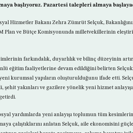
maya başlıyoruz. Pazartesi talepleri almaya başlayac
osyal Hizmetler Bakanı Zehra Zümrüt Selçuk, Bakanlığını
lan ve Bütçe Komisyonunda milletvekillerinin eleştiri 
lerinin farkındalık, duyarlılık ve bilinç düzeyinin artı
nlü eğitim faaliyetlerine devam edildiğini belirten Selçu
yeni kurumsal yapıların oluşturulduğunu ifade etti. Selçu
li, şehit yakınları ve gazilere yönelik yeni hizmet anlay
etirdi.
osyal yardımlarda yeni anlayışı toplumun tüm kesimleri
maya çalıştıklarını anlatan Selçuk, aile ekonomisini güç