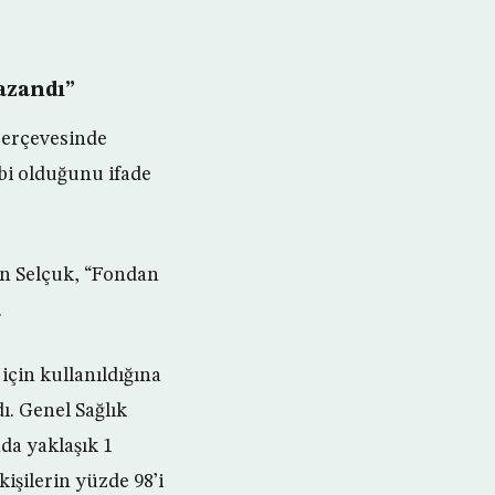
azandı”
çerçevesinde
bi olduğunu ifade
en Selçuk, “Fondan
.
için kullanıldığına
ı. Genel Sağlık
nda yaklaşık 1
işilerin yüzde 98’i