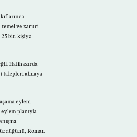
kıflarınca
ı, temel ve zaruri
 25 bin kişiye
ğil. Halihazırda
i talepleri almaya
i aşama eylem
a eylem planıyla
yanışma
 sürdüğünü, Roman