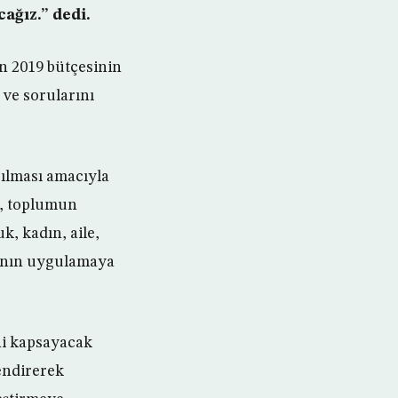
ağız.” dedi.
n 2019 bütçesinin
ve sorularını
rılması amacıyla
k, toplumun
k, kadın, aile,
ışının uygulamaya
ni kapsayacak
lendirerek