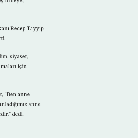
eştirmeye,
şkanı Recep Tayyip
ti.
im, siyaset,
lmaları için
k, “Ben anne
 anladığımız anne
ir.” dedi.