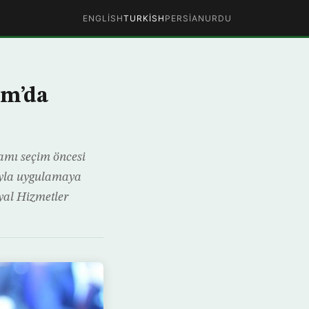
ENGLISH
TURKISH
PERSIAN
URDU
ım’da
amı seçim öncesi
rıyla uygulamaya
syal Hizmetler