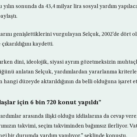
u yılın sonunda da 43,4 milyar lira sosyal yardım yapıla
paylaştı.
arını genişlettiklerini vurgulayan Selçuk, 2002’de dört o
çıkarıldığını kaydetti.
ırken dini, ideolojik, siyasi ayrım gözetmeksizin muhtaçl
üğünü anlatan Selçuk, yardımlardan yararlanma kriterle
 hangi düzeyde aktarıldığının da belli olduğuna işaret et
şlar için 6 bin 720 konut yapıldı”
ardımlar arasında ilişki olduğu iddialarına da cevap vere
mızın takvimi, seçim takviminden bağımsız ilerliyor. Va
i bir durumda yardım yapılıyor.” şeklinde konuştu.