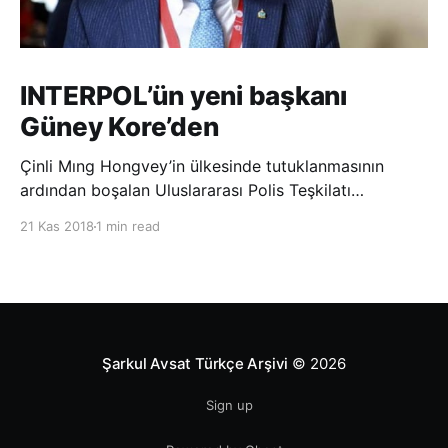
INTERPOL’ün yeni başkanı
Güney Kore’den
Çinli Mıng Hongvey’in ülkesinde tutuklanmasının
ardından boşalan Uluslararası Polis Teşkilatı
(INTERPOL) Başkanlığına Güney Koreli Kim Jong Yang
21 Kas 2018
1 min read
seçildi. INTERPOL Genel Kurulu’nun Dubai’deki
toplantısında yapılan seçimde, oyların 3’te 2’sini
kazanan Kim, teşkilatın yeni
Şarkul Avsat Türkçe Arşivi
© 2026
Sign up