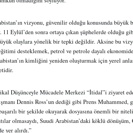
mkün olmadığını söylüyor.
istan’ın vizyonu, güvenilir olduğu konusunda büyük b
. 11 Eylül’den sonra ortaya çıkan şüphelerde olduğu gib
üyük olaylara yönelik bir tepki değildir. Aksine bu vizy
eğitimi desteklemek, petrol ve petrole dayalı ekonomid
abistan’ın kimliğini yeniden oluşturmak için yerel anl
tidir.
ikal Düşünceyle Mücadele Merkezi “İtidal”i ziyaret e
ışmanı Dennis Ross’un dediği gibi Prens Muhammed, g
başarılı bir şekilde okuyarak dosyasına önemli bir nitel
tılar olmasaydı, Suudi Arabistan’daki köklü dönüşüm,
e yer alırdı.”