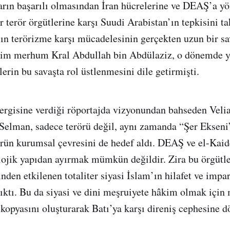
ların başarılı olmasından İran hücrelerine ve DEAŞ’a y
 terör örgütlerine karşı Suudi Arabistan’ın tepkisini ta
ın terörizme karşı mücadelesinin gerçekten uzun bir s
ekim merhum Kral Abdullah bin Abdülaziz, o dönemde ya
erin bu savaşta rol üstlenmesini dile getirmişti.
ergisine verdiği röportajda vizyonundan bahseden Veli
lman, sadece terörü değil, aynı zamanda “Şer Ekseni
örün kurumsal çevresini de hedef aldı. DEAŞ ve el-Kaide
olojik yapıdan ayırmak mümkün değildir. Zira bu örgütle
den etkilenen totaliter siyasi İslam’ın hilafet ve impar
çıktı. Bu da siyasi ve dini meşruiyete hâkim olmak içi
 kopyasını oluşturarak Batı’ya karşı direniş cephesine d