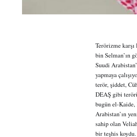
Terörizme karşı 
bin Selman’ın gö
Suudi Arabistan’
yapmaya çalışıyo
terör, şiddet, Cü
DEAŞ gibi terörün
bugün el-Kaide, 
Arabistan’ın yeni
sahip olan Veliah
bir teşhis koydu