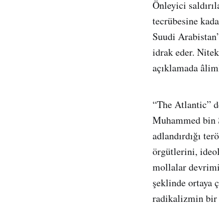
Önleyici saldırı
tecrübesine kadar
Suudi Arabistan’
idrak eder. Nit
açıklamada âliml
“The Atlantic” d
Muhammed bin Se
adlandırdığı ter
örgütlerini, ide
mollalar devrimin
şeklinde ortaya 
radikalizmin bir