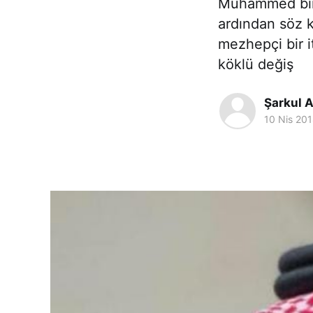
Muhammed bin 
ardından söz k
mezhepçi bir i
köklü değiş
Şarkul A
10 Nis 20