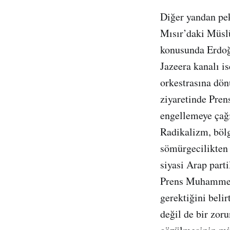
Diğer yandan pek
Mısır’daki Müslü
konusunda Erdoğa
Jazeera kanalı 
orkestrasına dön
ziyaretinde Pre
engellemeye çağ
Radikalizm, bölg
sömürgecilikten 
siyasi Arap part
Prens Muhammed, 
gerektiğini beli
değil de bir zor