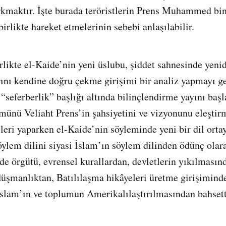
orkmaktır. İşte burada teröristlerin Prens Muhammed bi
irlikte hareket etmelerinin sebebi anlaşılabilir.
irlikte el-Kaide’nin yeni üslubu, şiddet sahnesinde yen
ını kendine doğru çekme girişimi bir analiz yapmayı ger
“seferberlik” başlığı altında bilinçlendirme yayını başl
münü Veliaht Prens’in şahsiyetini ve vizyonunu eleştir
rileri yaparken el-Kaide’nin söyleminde yeni bir dil ortay
öylem dilini siyasi İslam’ın söylem dilinden ödünç olar
e örgütü, evrensel kurallardan, devletlerin yıkılması
düşmanlıktan, Batılılaşma hikâyeleri üretme girişimin
 İslam’ın ve toplumun Amerikalılaştırılmasından bahsett