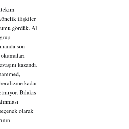
Nitekim
önelik ilişkiler
urumu gördük. Al
 grup
zamanda son
n okumaları
avaşını kazandı.
Muhammed,
iberalizme kadar
etmiyor. Bilakis
alınması
 seçenek olarak
rının