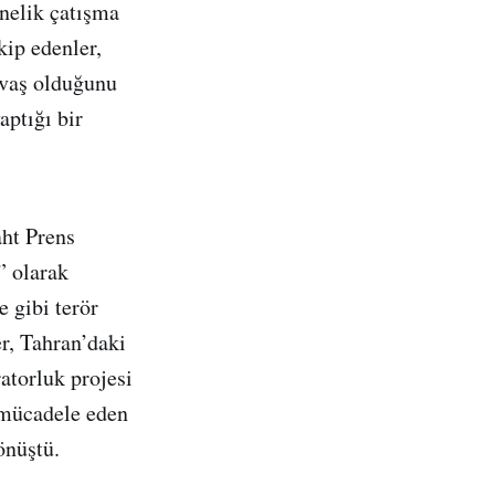
önelik çatışma
kip edenler,
avaş olduğunu
ptığı bir
aht Prens
” olarak
 gibi terör
r, Tahran’daki
atorluk projesi
n mücadele eden
önüştü.