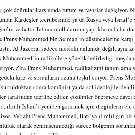
 çok doğrular karşısında tutum ve tavırlar değişiyor. 
man Kardeşler tecrübesinde ya da Rusya veya İsrail’e y
n’ın ve hatta Tahran mollalarının yaptıklarında bu d
ise Prens Muhammed bin Selman’ın düşüncelerine karşı
üştü. Al Jazeera, sadece mesleki anlamda değil, aynı 
ns Muhammed’in radikallere yönelik belirlediği meyda
ırıyor. Zira Prens Muhammed, radikalizmi tanımlama s
edeki kriz ve sorunların özünü teşkil ediyor. Prens 
kurtulduktan sonra komünist ya da sol ideolojilerden l
iler tarafından tecrübe edilen çözümler önermeye davet 
ılımlı İslam’ı yeniden getirmek için dizginlerin ele 
rtiyor. Veliaht Prens Muhammed, Batı’ya ılımlılığın bir
unluluk olarak benimsenmediği sürece bölgenin sorunla