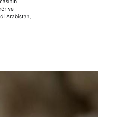
masının
rör ve
di Arabistan,