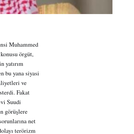
 Prensi Muhammed
 konusu örgüt,
in yatırım
en bu yana siyasi
liyetleri ve
sterdi. Fakat
evi Suudi
in görüşlere
sorunlarına net
dolayı terörizm