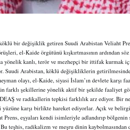
köklü bir değişiklik getiren Suudi Arabistan Veliaht
rüşleri, el-Kaide örgütünü kışkırtmasının ardından söz
a yönelik kanlı, terör ve mezhepçi bir ittifak kurmak iç
r. Suudi Arabistan, köklü değişikliklerin getirilmesind
heyman olayı, el-Kaide, siyasi İslam’ın devlete karşı faa
 farklı şekillerine yönelik aktif bir şekilde faaliyet gö
DEAŞ ve radikallerin tepkisi farklılık arz ediyor. Bir n
 yüzüne karşı birlikte hareket ediyorlar. Açık ve belirg
t Prens, eşyaları kendi isimleriyle adlandırıp bölgenin 
. Bu teşhis, radikalizm ve meşru dinin kaybolmasından 