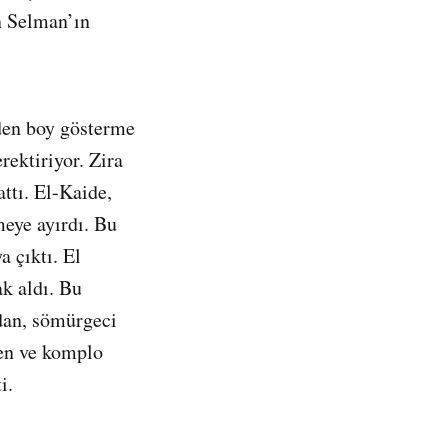
n Selman’ın
iden boy gösterme
ektiriyor. Zira
attı. El-Kaide,
meye ayırdı. Bu
a çıktı. El
ak aldı. Bu
ndan, sömürgeci
den ve komplo
i.