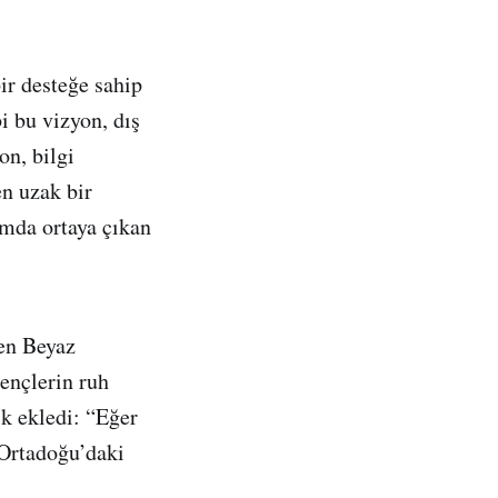
ir desteğe sahip
i bu vizyon, dış
on, bilgi
en uzak bir
amda ortaya çıkan
den Beyaz
ençlerin ruh
ik ekledi: “Eğer
 Ortadoğu’daki