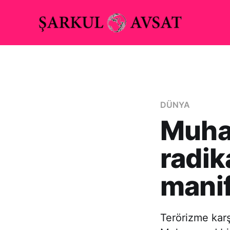
DÜNYA
Muha
radik
mani
Terörizme karş