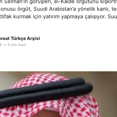
Selman’ın görüşleri, el-Kaide örgütünü kışkırt
onusu örgüt, Suudi Arabistan’a yönelik kanlı, te
ttifak kurmak için yatırım yapmaya çalışıyor. Suu
vsat Türkçe Arşivi
18
•
4 min read