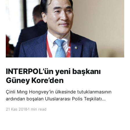
INTERPOL’ün yeni başkanı
Güney Kore’den
Çinli Mıng Hongvey’in ülkesinde tutuklanmasının
ardından boşalan Uluslararası Polis Teşkilatı
(INTERPOL) Başkanlığına Güney Koreli Kim Jong Yang
21 Kas 2018
1 min read
seçildi. INTERPOL Genel Kurulu’nun Dubai’deki
toplantısında yapılan seçimde, oyların 3’te 2’sini
kazanan Kim, teşkilatın yeni