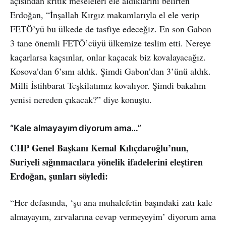
açısından kritik meseleleri ele aldıklarını belirten
Erdoğan, “İnşallah Kırgız makamlarıyla el ele verip
FETÖ’yü bu ülkede de tasfiye edeceğiz. En son Gabon
3 tane önemli FETÖ’cüyü ülkemize teslim etti. Nereye
kaçarlarsa kaçsınlar, onlar kaçacak biz kovalayacağız.
Kosova’dan 6’sını aldık. Şimdi Gabon’dan 3’ünü aldık.
Milli İstihbarat Teşkilatımız kovalıyor. Şimdi bakalım
yenisi nereden çıkacak?” diye konuştu.
“Kale almayayım diyorum ama…”
CHP Genel Başkanı Kemal Kılıçdaroğlu’nun,
Suriyeli sığınmacılara yönelik ifadelerini eleştiren
Erdoğan, şunları söyledi:
“Her defasında, ‘şu ana muhalefetin başındaki zatı kale
almayayım, zırvalarına cevap vermeyeyim’ diyorum ama