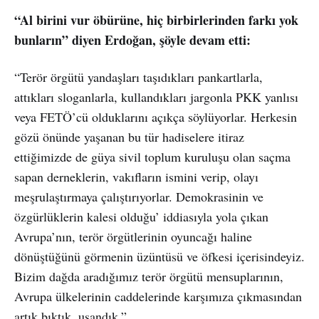
“Al birini vur öbürüne, hiç birbirlerinden farkı yok
bunların” diyen Erdoğan, şöyle devam etti:
“Terör örgütü yandaşları taşıdıkları pankartlarla,
attıkları sloganlarla, kullandıkları jargonla PKK yanlısı
veya FETÖ’cü olduklarını açıkça söylüyorlar. Herkesin
gözü önünde yaşanan bu tür hadiselere itiraz
ettiğimizde de güya sivil toplum kuruluşu olan saçma
sapan derneklerin, vakıfların ismini verip, olayı
meşrulaştırmaya çalıştırıyorlar. Demokrasinin ve
özgürlüklerin kalesi olduğu’ iddiasıyla yola çıkan
Avrupa’nın, terör örgütlerinin oyuncağı haline
dönüştüğünü görmenin üzüntüsü ve öfkesi içerisindeyiz.
Bizim dağda aradığımız terör örgütü mensuplarının,
Avrupa ülkelerinin caddelerinde karşımıza çıkmasından
artık bıktık, usandık.”