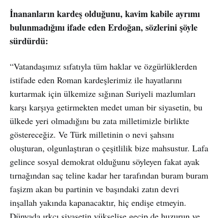
İnananların kardeş olduğunu, kavim kabile ayrımı
bulunmadığını ifade eden Erdoğan, sözlerini şöyle
sürdürdü:
“Vatandaşımız sıfatıyla tüm haklar ve özgürlüklerden
istifade eden Roman kardeşlerimiz ile hayatlarını
kurtarmak için ülkemize sığınan Suriyeli mazlumları
karşı karşıya getirmekten medet uman bir siyasetin, bu
ülkede yeri olmadığını bu zata milletimizle birlikte
göstereceğiz. Ve Türk milletinin o nevi şahsını
oluşturan, olgunlaştıran o çeşitlilik bize mahsustur. Lafa
gelince sosyal demokrat olduğunu söyleyen fakat ayak
tırnağından saç teline kadar her tarafından buram buram
faşizm akan bu partinin ve başındaki zatın devri
inşallah yakında kapanacaktır, hiç endişe etmeyin.
Dünyada ırkçı siyasetin yükselişe geçip de huzurun ve