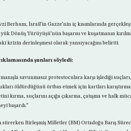
i Berhum, İsrail’in Gazze’nin iç kısımlarında gerçekleşt
ük Dönüş Yürüyüşü’nün başarısı ve kuşatmanın kırılm
i krizin derinleşmesi olarak yansıyacağını belirtti.
ıklamasında şunları söyledi:
ırmanışla savunmasız protestoculara karşı işlediği suçları, 
ukları öldürdüğünü örtbas etmek için kartları karıştırmak 
etini kırma, suçlarını açığa çıkarma, çatışma ve halk müc
eyi başardı.”
 sürerken Birleşmiş Milletler (BM) Ortadoğu Barış Sürec