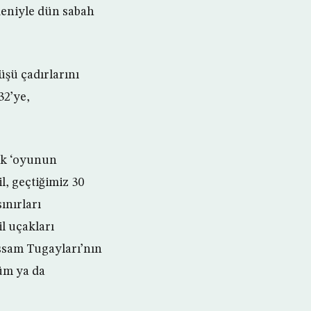
edeniyle dün sabah
şü çadırlarını
32’ye,
rak ‘oyunun
l, geçtiğimiz 30
ınırları
l uçakları
ssam Tugayları’nın
lüm ya da