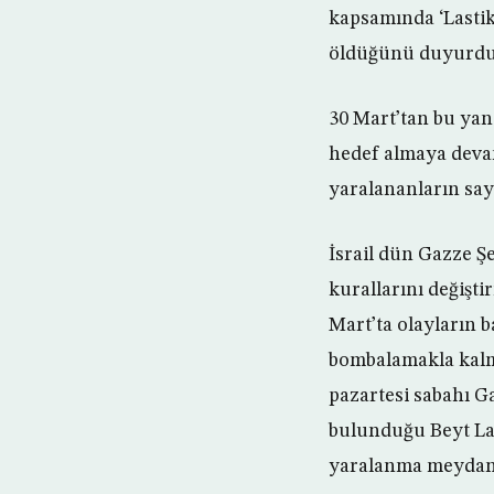
kapsamında ‘Lastik
öldüğünü duyurdu
30 Mart’tan bu yan
hedef almaya devam 
yaralananların sayı
İsrail dün Gazze Ş
kurallarını değişti
Mart’ta olayların 
bombalamakla kalma
pazartesi sabahı 
bulunduğu Beyt Lah
yaralanma meydana 