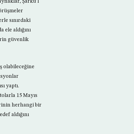
aynaklar, Şarku’l
görüşmeler
rle sınırdaki
 ele aldığını
erin güvenlik
ş olabileceğine
asyonlar
ı yaptı.
tolarla 15 Mayıs
inin herhangi bir
edef aldığını