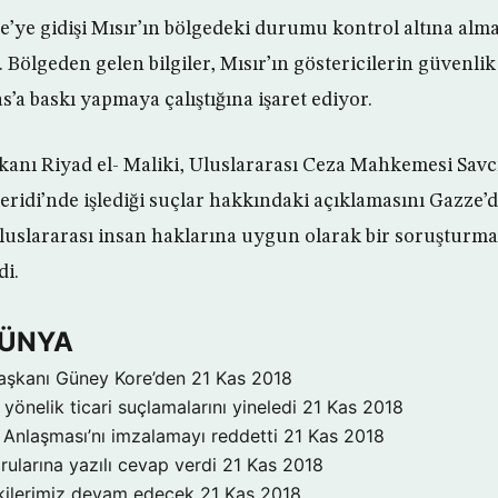
ye gidişi Mısır’ın bölgedeki durumu kontrol altına alma g
Bölgeden gelen bilgiler, Mısır’ın göstericilerin güvenlik
’a baskı yapmaya çalıştığına işaret ediyor.
Bakanı Riyad el- Maliki, Uluslararası Ceza Mahkemesi Savcıl
eridi’nde işlediği suçlar hakkındaki açıklamasını Gazze’d
luslararası insan haklarına uygun olarak bir soruşturma 
di.
DÜNYA
aşkanı Güney Kore’den
21 Kas 2018
yönelik ticari suçlamalarını yineledi
21 Kas 2018
Anlaşması’nı imzalamayı reddetti
21 Kas 2018
rularına yazılı cevap verdi
21 Kas 2018
işkilerimiz devam edecek
21 Kas 2018