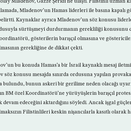
lay Mladenov, Gazze Şeridi’ne ulaştı. Filistinli uzman k
ıklamada, Mladenov’un Hamas liderleri ile basına kapalı 
belirtti. Kaynaklar ayrıca Mladenov’un söz konusu liderle
ordusuyla sürtüşmeyi durdurmanın gerekliliği konusunu da
ordinatörü, gösterilerin barışçıl olmasına ve göstericil
masının gerekliğine de dikkat çekti.
v’un bu konuda Hamas’a bir İsrail kaynaklı mesaj iletmi
nov söz konusu mesajda sınırda ordusuna yapılan provak
bulundu, bunun askeri bir gerilime neden olacağı uyarıs
n BM özel Koordinatörü’ne yürüyüşlerin barışçıl protes
devam edeceğini aktardığını söyledi. Ancak işgal güçler
aksızın Filistinlileri keskin nişancılarla kasıtlı olarak h