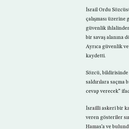
İsrail Ordu Sözcüsü
çalışması üzerine 
güvenlik ihlalind
bir savaş alanına d
Ayrıca güvenlik ve
kaydetti.
Sözcü, bildirisinde 
saldırılara saçma 
cevap verecek” ifad
İsrailli askeri bir
veren gösteriler s
Hamas’a ve bulundu