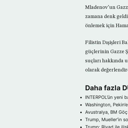
Mladenov’un Gazze’
zamana denk geldi. 
önlemek için Hamas
Filistin Dışişleri 
güçlerinin Gazze Ş
suçları hakkında u
olarak değerlendir
Daha fazla 
INTERPOL’ün yeni b
Washington, Pekin’e 
Avustralya, BM Göç 
Trump, Mueller’in so
Trump: Riyad ile il