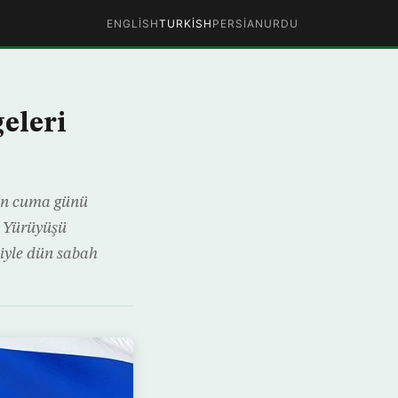
ENGLISH
TURKISH
PERSIAN
URDU
geleri
çen cuma günü
ş Yürüyüşü
niyle dün sabah