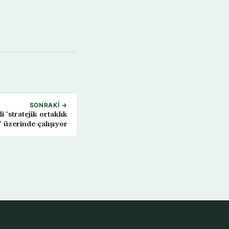
SONRAKI →
 ‘stratejik ortaklık
ı’ üzerinde çalışıyor