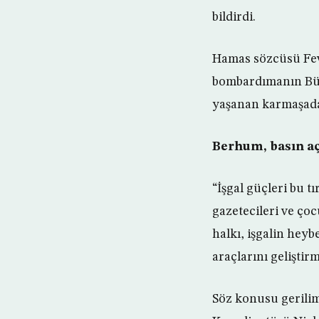
bildirdi.
Hamas sözcüsü Fevz
bombardımanın Büy
yaşanan karmaşadak
Berhum, basın aç
“İşgal güçleri bu t
gazetecileri ve çoc
halkı, işgalin heyb
araçlarını geliştirm
Söz konusu gerilim