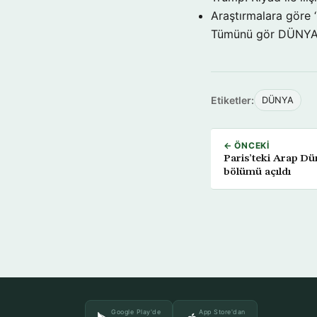
Araştırmalara göre 
Tümünü gör DÜNY
Etiketler:
DÜNYA
← ÖNCEKI
Paris’teki Arap Dü
bölümü açıldı
Google Play'de
App Store'dan