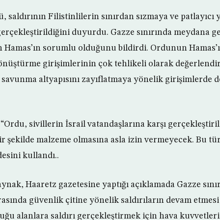
, saldırının Filistinlilerin sınırdan sızmaya ve patlayıcı
gerçekleştirildiğini duyurdu. Gazze sınırında meydana g
en Hamas’ın sorumlu olduğunu bildirdi. Ordunun Hamas’ı
önüştürme girişimlerinin çok tehlikeli olarak değerlendiril
 savunma altyapısını zayıflatmaya yönelik girişimlerde
“Ordu, sivillerin İsrail vatandaşlarına karşı gerçekleştiril
bir şekilde malzeme olmasına asla izin vermeyecek. Bu tür
esini kullandı..
 kaynak, Haaretz gazetesine yaptığı açıklamada Gazze sını
ırasında güvenlik çitine yönelik saldırıların devam etme
ğu alanlara saldırı gerçekleştirmek için hava kuvvetleri