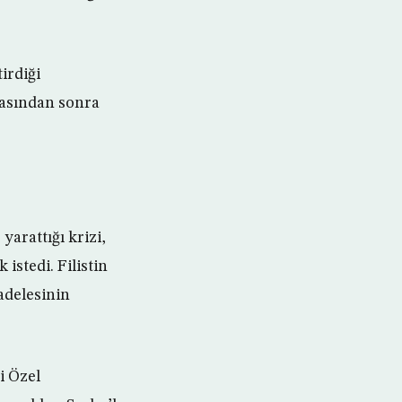
irdiği
asından sonra
yarattığı krizi,
istedi. Filistin
adelesinin
i Özel