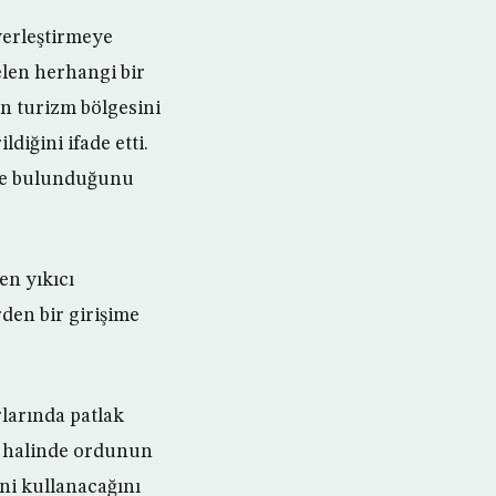
 yerleştirmeye
elen herhangi bir
n turizm bölgesini
diğini ifade etti.
 de bulunduğunu
en yıkıcı
den bir girişime
rlarında patlak
si halinde ordunun
ni kullanacağını