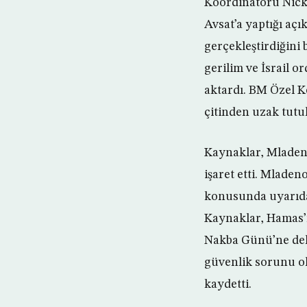
Koordinatörü Nicko
Avsat’a yaptığı aç
gerçekleştirdiğini 
gerilim ve İsrail 
aktardı. BM Özel Ko
çitinden uzak tutul
Kaynaklar, Mladeno
işaret etti. Mlade
konusunda uyarıda 
Kaynaklar, Hamas’ı
Nakba Günü’ne dek 
güvenlik sorunu olm
kaydetti.