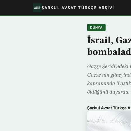
ŞARKUL AVSAT TÜRKÇE ARŞIVI
DÜNYA
İsrail, Ga
bombalad
Gazze Şeridi’ndeki 
Gazze’nin güneyind
kapsamında ‘Lastik 
öldüğünü duyurdu. 
Şarkul Avsat Türkçe A