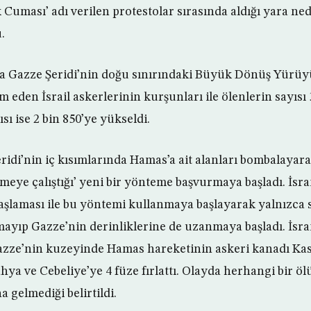
 Cuması’ adı verilen protestolar sırasında aldığı yara n
.
a Gazze Şeridi’nin doğu sınırındaki Büyük Dönüş Yürüyü
eden İsrail askerlerinin kurşunları ile ölenlerin sayısı 
sı ise 2 bin 850’ye yükseldi.
eridi’nin iç kısımlarında Hamas’a ait alanları bombalaya
rmeye çalıştığı’ yeni bir yönteme başvurmaya başladı. İsrai
başlaması ile bu yöntemi kullanmaya başlayarak yalnızca s
yıp Gazze’nin derinliklerine de uzanmaya başladı. İsrai
Gazze’nin kuzeyinde Hamas hareketinin askeri kanadı Ka
ya ve Cebeliye’ye 4 füze fırlattı. Olayda herhangi bir ö
gelmediği belirtildi.