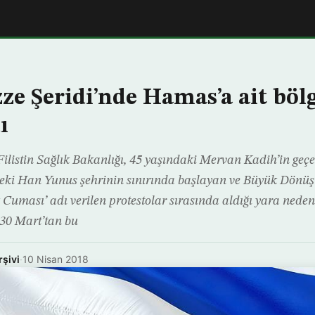
zze Şeridi’nde Hamas’a ait böl
ı
Filistin Sağlık Bakanlığı, 45 yaşındaki Mervan Kadih’in ge
eki Han Yunus şehrinin sınırında başlayan ve Büyük Dönü
Cuması’ adı verilen protestolar sırasında aldığı yara nede
30 Mart’tan bu
rşivi
·
10 Nisan 2018