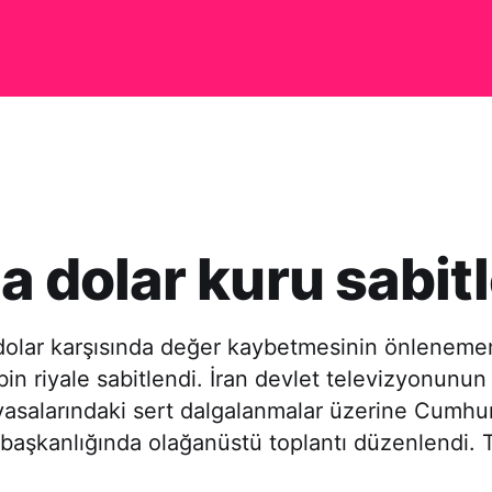
da dolar kuru sabit
n dolar karşısında değer kaybetmesinin önlenem
bin riyale sabitlendi. İran devlet televizyonunu
yasalarındaki sert dalgalanmalar üzerine Cumhu
aşkanlığında olağanüstü toplantı düzenlendi. T