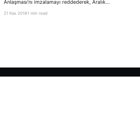
Anlaşması’nı imzalamayı reddederek, Aralık
ayında Fas’ta düzenlenecek olan uluslararası
21 Kas 2018
1 min read
konferansta BM üyesi ülkeler tarafından
imzalanması beklenen Küresel Göç
Sözleşmesi’ne katılmayacağını açıklayan
ülkelerin yer aldığı uzun listeye dahil oldu.
Powered by Ghost