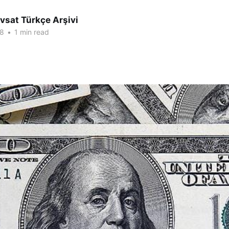
vsat Türkçe Arşivi
18
•
1 min read