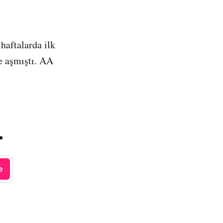
 haftalarda ilk
de aşmıştı. AA
.
e