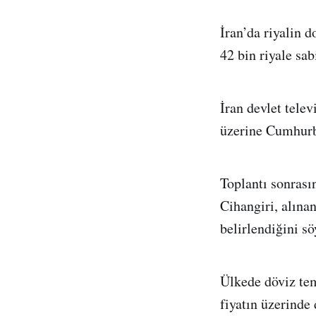
İran’da riyalin 
42 bin riyale sab
İran devlet tele
üzerine Cumhurb
Toplantı sonras
Cihangiri, alına
belirlendiğini sö
Ülkede döviz tem
fiyatın üzerinde