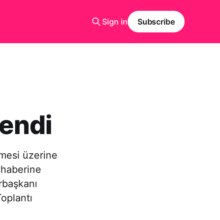
Sign in
Subscribe
lendi
emesi üzerine
n haberine
rbaşkanı
oplantı