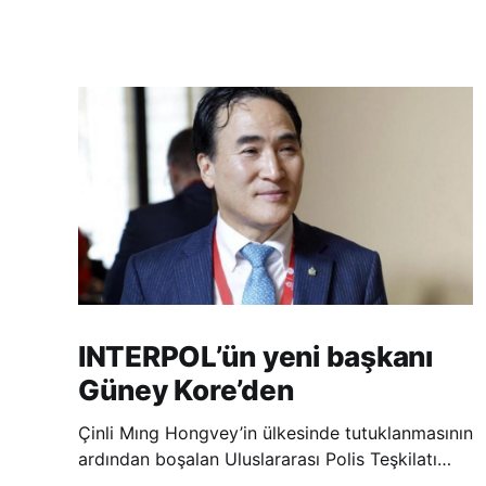
INTERPOL’ün yeni başkanı
Güney Kore’den
Çinli Mıng Hongvey’in ülkesinde tutuklanmasının
ardından boşalan Uluslararası Polis Teşkilatı
(INTERPOL) Başkanlığına Güney Koreli Kim