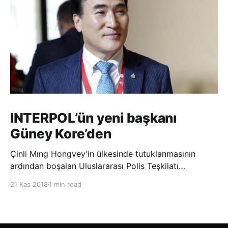
INTERPOL’ün yeni başkanı
Güney Kore’den
Çinli Mıng Hongvey’in ülkesinde tutuklanmasının
ardından boşalan Uluslararası Polis Teşkilatı
(INTERPOL) Başkanlığına Güney Koreli Kim Jong Yang
21 Kas 2018
1 min read
seçildi. INTERPOL Genel Kurulu’nun Dubai’deki
toplantısında yapılan seçimde, oyların 3’te 2’sini
kazanan Kim, teşkilatın yeni