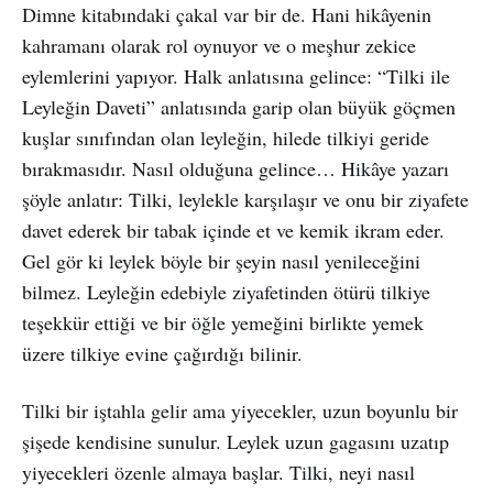
Dimne kitabındaki çakal var bir de. Hani hikâyenin
kahramanı olarak rol oynuyor ve o meşhur zekice
eylemlerini yapıyor. Halk anlatısına gelince: “Tilki ile
Leyleğin Daveti” anlatısında garip olan büyük göçmen
kuşlar sınıfından olan leyleğin, hilede tilkiyi geride
bırakmasıdır. Nasıl olduğuna gelince… Hikâye yazarı
şöyle anlatır: Tilki, leylekle karşılaşır ve onu bir ziyafete
davet ederek bir tabak içinde et ve kemik ikram eder.
Gel gör ki leylek böyle bir şeyin nasıl yenileceğini
bilmez. Leyleğin edebiyle ziyafetinden ötürü tilkiye
teşekkür ettiği ve bir öğle yemeğini birlikte yemek
üzere tilkiye evine çağırdığı bilinir.
Tilki bir iştahla gelir ama yiyecekler, uzun boyunlu bir
şişede kendisine sunulur. Leylek uzun gagasını uzatıp
yiyecekleri özenle almaya başlar. Tilki, neyi nasıl