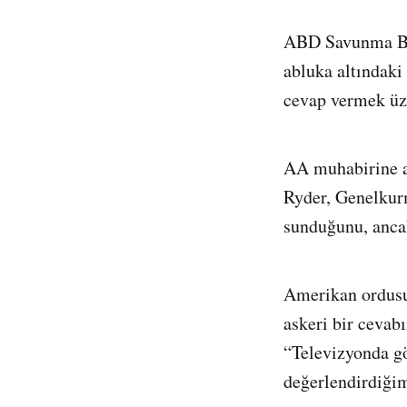
ABD Savunma Ba
abluka altındaki
cevap vermek üze
AA muhabirine 
Ryder, Genelkur
sunduğunu, ancak
Amerikan ordusun
askeri bir cevab
“Televizyonda g
değerlendirdiğimi