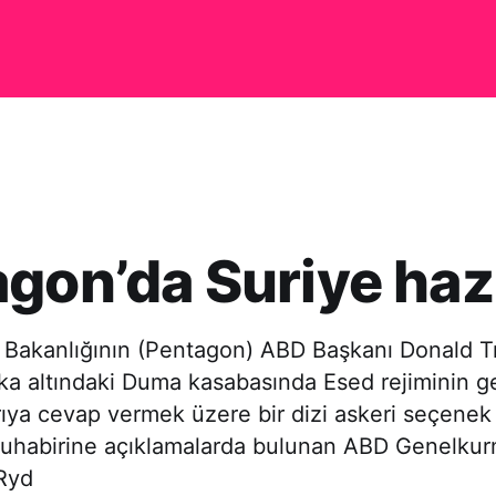
gon’da Suriye hazı
akanlığının (Pentagon) ABD Başkanı Donald T
ka altındaki Duma kasabasında Esed rejiminin ge
rıya cevap vermek üzere bir dizi askeri seçenek
A muhabirine açıklamalarda bulunan ABD Genelk
 Ryd