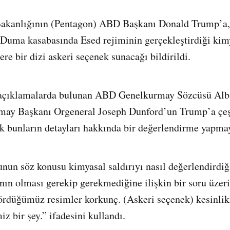
kanlığının (Pentagon) ABD Başkanı Donald Trump’a, 
 Duma kasabasında Esed rejiminin gerçekleştirdiği kimy
re bir dizi askeri seçenek sunacağı bildirildi.
açıklamalarda bulunan ABD Genelkurmay Sözcüsü Alba
may Başkanı Orgeneral Joseph Dunford’un Trump’a çeşi
 bunların detayları hakkında bir değerlendirme yapmay
un söz konusu kimyasal saldırıyı nasıl değerlendirdi
ının olması gerekip gerekmediğine ilişkin bir soru üzer
ördüğümüz resimler korkunç. (Askeri seçenek) kesinlik
z bir şey.” ifadesini kullandı.