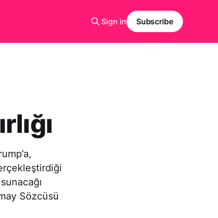
Sign in
Subscribe
rlığı
rump’a,
rçekleştirdiği
 sunacağı
urmay Sözcüsü