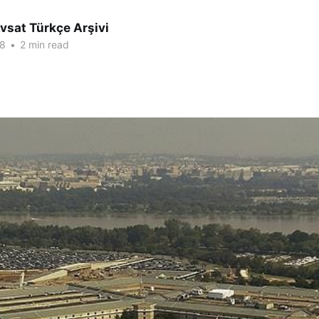
vsat Türkçe Arşivi
18
•
2 min read