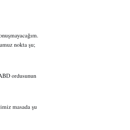
 konuşmayacağım.
umuz nokta şu;
 ABD ordusunun
eğimiz masada şu