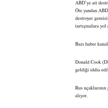
ABD’ye ait destr
Öte yandan ABD 
destroyer gemis
tartışmalara yol 
Bazı haber kanal
Donald Cook (DDG
geldiği iddia edi
Rus uçaklarının g
alıyor.