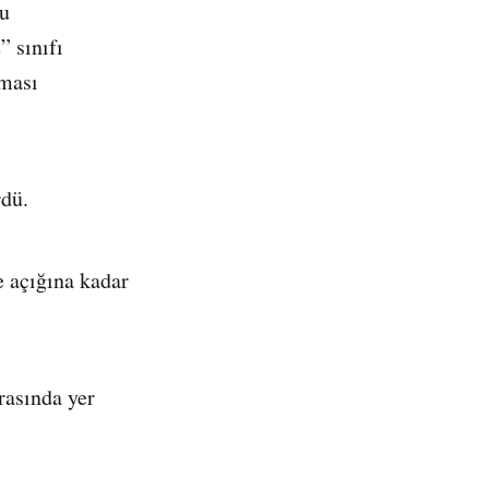
du
 sınıfı
lması
rdü.
 açığına kadar
arasında yer