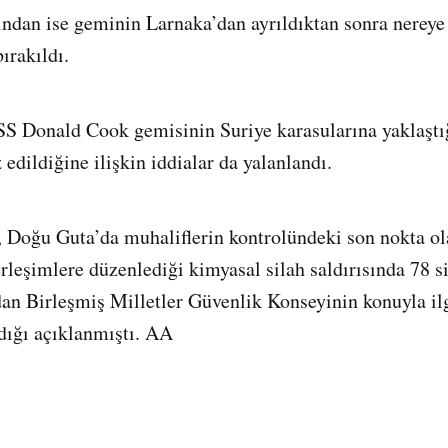
n ise geminin Larnaka’dan ayrıldıktan sonra nereye g
bırakıldı.
 Donald Cook gemisinin Suriye karasularına yaklaştı
 edildiğine ilişkin iddialar da yalanlandı.
n, Doğu Guta’da muhaliflerin kontrolündeki son nokta 
erleşimlere düzenlediği kimyasal silah saldırısında 78 s
dan Birleşmiş Milletler Güvenlik Konseyinin konuyla ilg
ldığı açıklanmıştı. AA