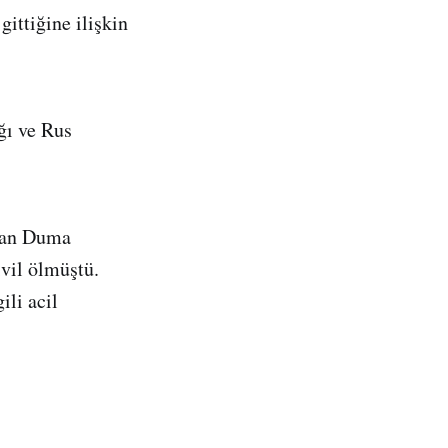
ittiğine ilişkin
ğı ve Rus
olan Duma
ivil ölmüştü.
ili acil