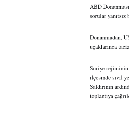
ABD Donanmasında
sorular yanıtsız 
Donanmadan, USS
uçaklarınca taciz
Suriye rejimini
ilçesinde sivil y
Saldırının ardın
toplantıya çağrı