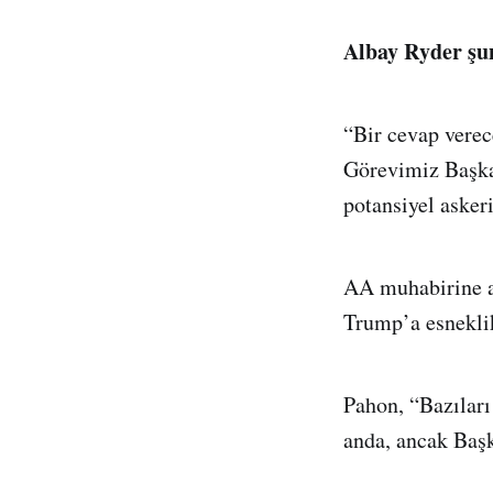
Albay Ryder şun
“Bir cevap vere
Görevimiz Başka
potansiyel asker
AA muhabirine a
Trump’a esneklik
Pahon, “Bazıları
anda, ancak Baş