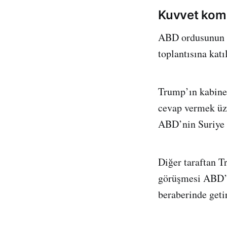
Kuvvet kom
ABD ordusunun k
toplantısına kat
Trump’ın kabine 
cevap vermek üze
ABD’nin Suriye r
Diğer taraftan T
görüşmesi ABD’ni
beraberinde getir