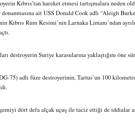
oyerin Kıbrıs’tan hareket etmesi tartışmalara neden ol
donanmasına ait USS Donald Cook adlı “Aleigh Burke”
inin Kıbrıs Rum Kesimi’nin Larnaka Limanı’ndan ayrı
açtı.
ları destroyerin Suriye karasularına yaklaştığını öne sü
-75) adlı füze destroyerinin, Tartus’un 100 kilometre
ldi.
emiyi dört defa alçak uçuş ile taciz ettiği de iddialar 