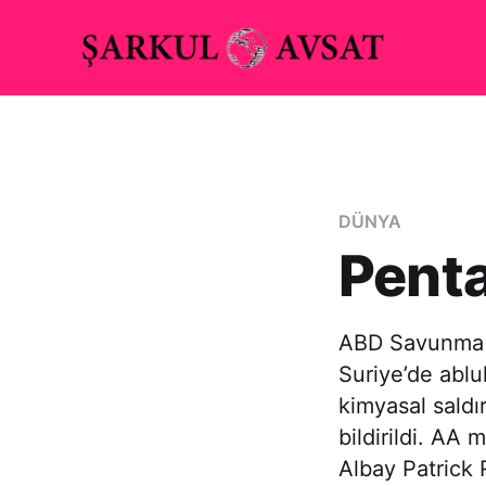
DÜNYA
Penta
ABD Savunma B
Suriye’de ablu
kimyasal saldı
bildirildi. A
Albay Patrick