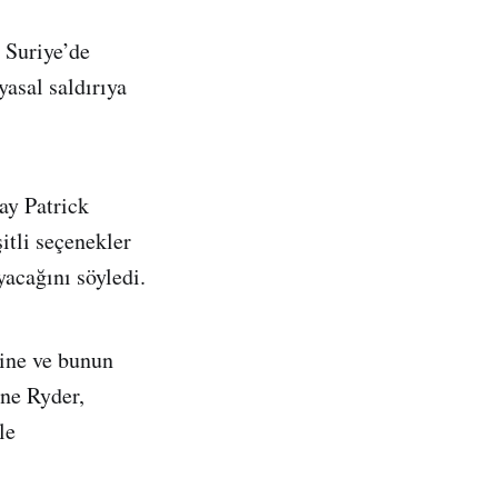
Suriye’de
asal saldırıya
y Patrick
tli seçenekler
acağını söyledi.
ğine ve bunun
ine Ryder,
le