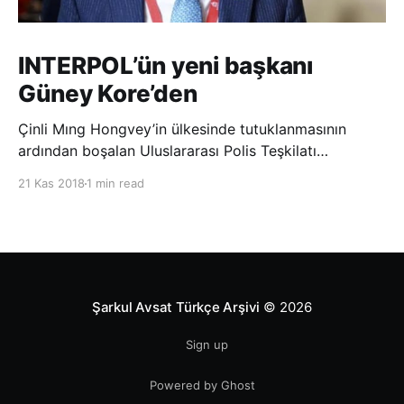
INTERPOL’ün yeni başkanı
Güney Kore’den
Çinli Mıng Hongvey’in ülkesinde tutuklanmasının
ardından boşalan Uluslararası Polis Teşkilatı
(INTERPOL) Başkanlığına Güney Koreli Kim Jong Yang
21 Kas 2018
1 min read
seçildi. INTERPOL Genel Kurulu’nun Dubai’deki
toplantısında yapılan seçimde, oyların 3’te 2’sini
kazanan Kim, teşkilatın yeni
Şarkul Avsat Türkçe Arşivi
© 2026
Sign up
Powered by Ghost