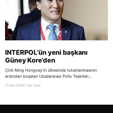
INTERPOL’ün yeni başkanı
Güney Kore’den
Çinli Mıng Hongvey’in ülkesinde tutuklanmasının
ardından boşalan Uluslararası Polis Teşkilatı
(INTERPOL) Başkanlığına Güney Koreli Kim Jong Yang
21 Kas 2018
1 min read
seçildi. INTERPOL Genel Kurulu’nun Dubai’deki
toplantısında yapılan seçimde, oyların 3’te 2’sini
kazanan Kim, teşkilatın yeni