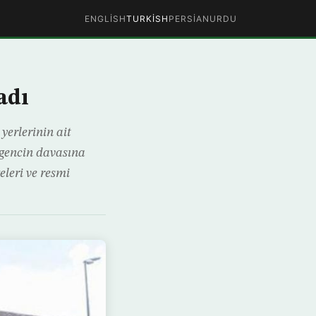
ENGLISH
TURKISH
PERSIAN
URDU
adı
erlerinin ait
 gencin davasına
eleri ve resmi