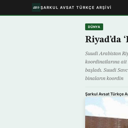
ŞARKUL AVSAT TÜRKÇE ARŞIVI
DÜNYA
Riyad’da ‘
Suudi Arabistan Riy
koordinatlarına ait
başladı. Suudi Savcı
binaların koordin
Şarkul Avsat Türkçe A