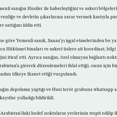
menli sanığın Husiler ile haberleştiğini ve askeri bölgeler
üvenliğe ve devletin çıkarlarına zarar vermek kastıyla p
e sattığını iddia etti.
ğine göre Yemenli sanık, Sanaa’yı işgal etmelerinden bu y
ıca Hükümet binaları ve askeri üslere ait koordinat, bilgi 
ni itiraf etti. Ayrıca sanığın, özel olmayan bağlantı no
rabistan’a girerek düzenlemeleri ihlal ettiği, onun için bir
ından ülkeye ihanet ettiği vurgulandı.
ığın depolama yaptığı ve Husi terör grubuna whatsapp a
yıtlar yolladığı bildirildi.
 Arabistan’daki hedef noktaların yerlerinin tespit edilip 