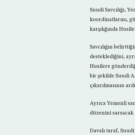
Suudi Savcılığı, Ye
koordinatlarını, g
karşılığında Husiler
Savcılığın belirtti
desteklediğini, ayr
Husilere gönderdiği
bir şekilde Suudi A
çıkarılmasının ard
Ayrıca Yemenli san
düzenini sarsacak ka
Davalı taraf, Suudi