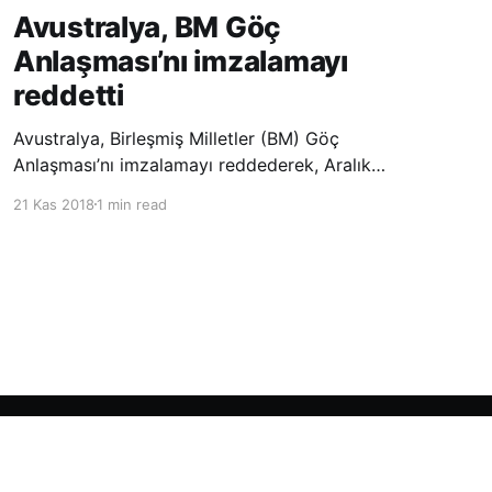
Avustralya, BM Göç
Anlaşması’nı imzalamayı
reddetti
Avustralya, Birleşmiş Milletler (BM) Göç
Anlaşması’nı imzalamayı reddederek, Aralık
ayında Fas’ta düzenlenecek olan uluslararası
21 Kas 2018
1 min read
konferansta BM üyesi ülkeler tarafından
imzalanması beklenen Küresel Göç
Sözleşmesi’ne katılmayacağını açıklayan
ülkelerin yer aldığı uzun listeye dahil oldu.
Powered by Ghost