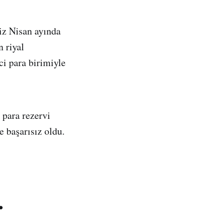
miz Nisan ayında
n riyal
ci para birimiyle
 para rezervi
e başarısız oldu.
.