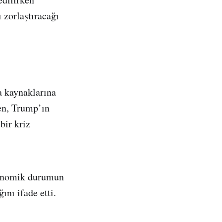
 zorlaştıracağı
a kaynaklarına
ken, Trump’ın
bir kriz
ekonomik durumun
ını ifade etti.