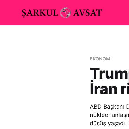
EKONOMİ
Trump
İran 
ABD Başkanı Do
nükleer anlaşm
düşüş yaşadı.