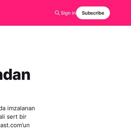
Sign in
Subscribe
ından
nda imzalanan
i sert bir
bast.com’un