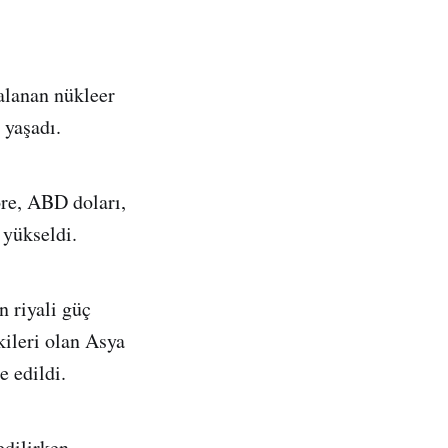
alanan nükleer
 yaşadı.
re, ABD doları,
 yükseldi.
n riyali güç
kileri olan Asya
e edildi.
edilirken