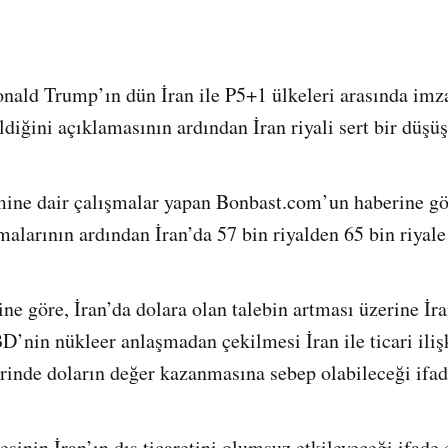
ald Trump’ın dün İran ile P5+1 ülkeleri arasında imz
diğini açıklamasının ardından İran riyali sert bir düşüş
ne dair çalışmalar yapan Bonbast.com’un haberine gö
alarının ardından İran’da 57 bin riyalden 65 bin riyale
ne göre, İran’da dolara olan talebin artması üzerine İra
’nin nükleer anlaşmadan çekilmesi İran ile ticari iliş
rinde doların değer kazanmasına sebep olabileceği ifad
sinin İran’ın dış ticaretini olumsuz etkileyeceği ifade 