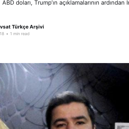
 ABD doları, Trump’ın açıklamalarının ardından İ
vsat Türkçe Arşivi
18
•
1 min read