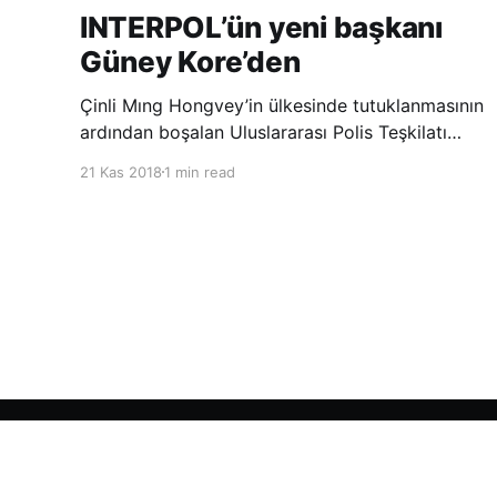
INTERPOL’ün yeni başkanı
Güney Kore’den
Çinli Mıng Hongvey’in ülkesinde tutuklanmasının
ardından boşalan Uluslararası Polis Teşkilatı
(INTERPOL) Başkanlığına Güney Koreli Kim
21 Kas 2018
1 min read
Jong Yang seçildi. INTERPOL Genel Kurulu’nun
Dubai’deki toplantısında yapılan seçimde,
oyların 3’te 2’sini kazanan Kim, teşkilatın yeni
Şarkul Avsat Türkçe Arşivi
© 2026