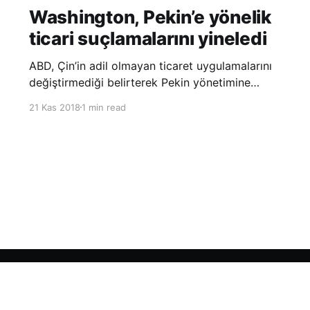
Washington, Pekin’e yönelik
ticari suçlamalarını yineledi
ABD, Çin’in adil olmayan ticaret uygulamalarını
değiştirmediği belirterek Pekin yönetimine
yönelik suçlamalarını yineledi. ABD Ticaret
21 Kas 2018
1 min read
Temsilciliği’nin Çin’in fikri mülkiyet ve teknoloji
transfer politikalarına dair hazırladığı ‘Section
301’ adlı soruşturma raporunun güncellenmiş
halinde
Sign up