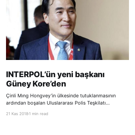
INTERPOL’ün yeni başkanı
Güney Kore’den
Çinli Mıng Hongvey’in ülkesinde tutuklanmasının
ardından boşalan Uluslararası Polis Teşkilatı
(INTERPOL) Başkanlığına Güney Koreli Kim Jong Yang
21 Kas 2018
1 min read
seçildi. INTERPOL Genel Kurulu’nun Dubai’deki
toplantısında yapılan seçimde, oyların 3’te 2’sini
kazanan Kim, teşkilatın yeni