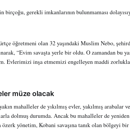
in birçoğu, gerekli imkanlarının bulunmaması dolayısıy
ürtçe öğretmeni olan 32 yaşındaki Muslim Nebo, şehird
lunarak, “Evim savaşta yerle bir oldu. O zamandan bu ya
m. Evlerimizi inşa etmemizi engelleyen maddi zorlukla
eler müze olacak
 yakın mahalleler de yıkılmış evler, yakılmış arabalar v
larla dolmuş durumda. Ancak bu mahalleler de yeniden
 özerk yönetim, Kobani savaşına tanık olan bölgeyi bi