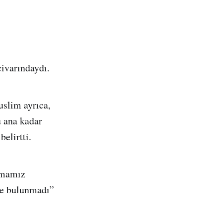
civarındaydı.
uslim ayrıca,
u ana kadar
elirtti.
pmamız
te bulunmadı”