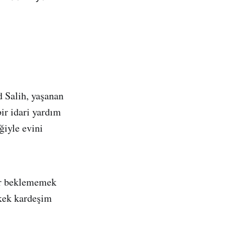
 Salih, yaşanan
ir idari yardım
ğiyle evini
ler beklememek
kek kardeşim