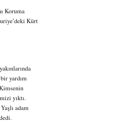
ını Koruma
uriye’deki Kürt
yakınlarında
 bir yardım
. Kimsenin
izi yıktı.
. Yaşlı adam
dedi.