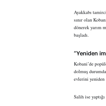
Ayakkabı tamirci
sınır olan Koban
dönerek yarım mi
başladı.
“Yeniden i
Kobani’de popüle
dolmuş durumda.
evlerini yeniden 
Salih ise yaptığ