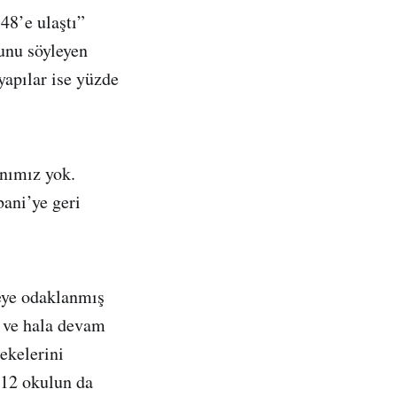
48’e ulaştı”
unu söyleyen
yapılar ise yüzde
nımız yok.
ani’ye geri
meye odaklanmış
 ve hala devam
ekelerini
n 12 okulun da