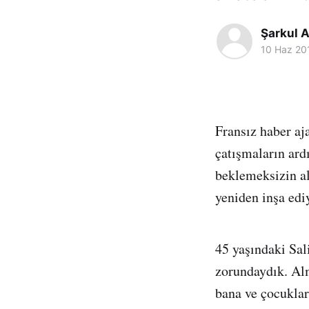
Şarkul A
10 Haz 20
Fransız haber aj
çatışmaların ard
beklemeksizin alı
yeniden inşa edi
45 yaşındaki Sa
zorundaydık. Al
bana ve çocukla