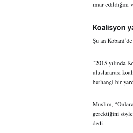
imar edildiğini 
Koalisyon y
Şu an Kobani’de 
“2015 yılında Ko
uluslararası koa
herhangi bir yard
Muslim, “Onlara
gerektiğini söy
dedi.