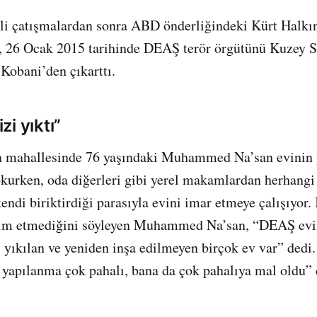
etli çatışmalardan sonra ABD önderliğindeki Kürt Halk
), 26 Ocak 2015 tarihinde DEAŞ terör örgütünü Kuzey S
Kobani’den çıkarttı.
i yıktı”
a mahallesinde 76 yaşındaki Muhammed Na’san evinin 
urken, oda diğerleri gibi yerel makamlardan herhangi
endi biriktirdiği parasıyla evini imar etmeye çalışıyor
dım etmediğini söyleyen Muhammed Na’san, “DEAŞ evim
yıkılan ve yeniden inşa edilmeyen birçok ev var” dedi
 yapılanma çok pahalı, bana da çok pahalıya mal oldu” 