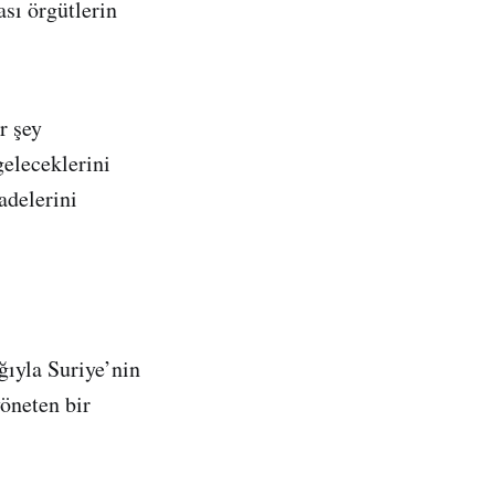
ası örgütlerin
r şey
eleceklerini
adelerini
ğıyla Suriye’nin
öneten bir