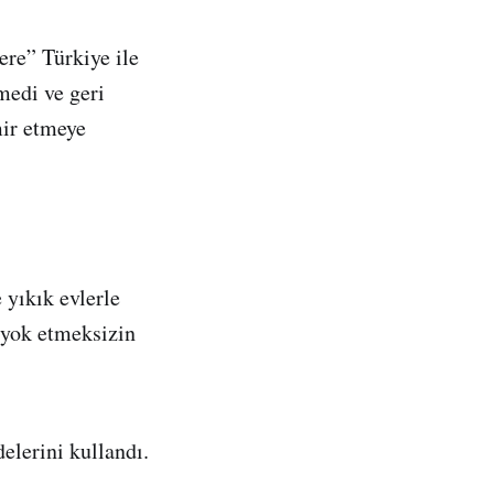
ere” Türkiye ile
medi ve geri
mir etmeye
 yıkık evlerle
 yok etmeksizin
elerini kullandı.