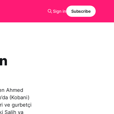
Sign in
Subscribe
ın
nden Ahmed
b’da (Kobani)
eri ve gurbetçi
i Salih ya