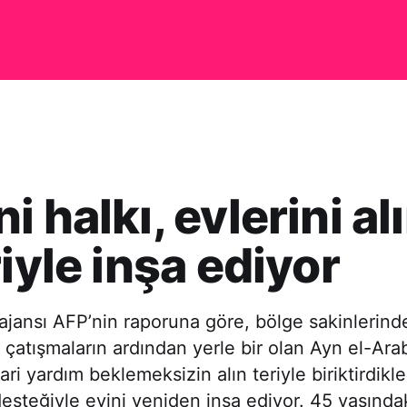
i halkı, evlerini al
riyle inşa ediyor
 ajansı AFP’nin raporuna göre, bölge sakinleri
 çatışmaların ardından yerle bir olan Ayn el-Ara
ari yardım beklemeksizin alın teriyle biriktirdikl
desteğiyle evini yeniden inşa ediyor. 45 yaşındak