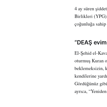
4 ay süren şidd
Birlikleri (YPG
çoğunluğa sahip 
“DEAŞ evimiz
El-Şehid el-Kav
oturmuş Kuran ok
beklemeksizin, k
kendilerine yar
Gördüğünüz gibi 
ayrıca, “Yeniden