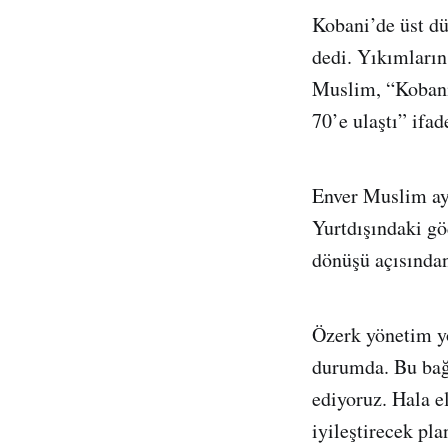
Kobani’de üst dü
dedi. Yıkımları
Muslim, “Kobani’
70’e ulaştı” ifad
Enver Muslim ay
Yurtdışındaki gö
dönüşü açısından
Özerk yönetim yo
durumda. Bu bağ
ediyoruz. Hala e
iyileştirecek pl