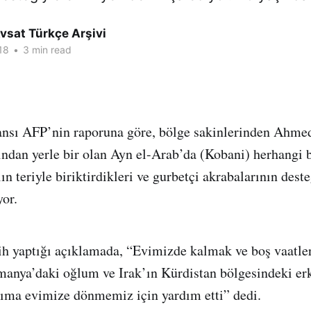
vsat Türkçe Arşivi
18
•
3 min read
ansı AFP’nin raporuna göre, bölge sakinlerinden Ahmed
ından yerle bir olan Ayn el-Arab’da (Kobani) herhangi b
n teriyle biriktirdikleri ve gurbetçi akrabalarının deste
yor.
lih yaptığı açıklamada, “Evimizde kalmak ve boş vaat
manya’daki oğlum ve Irak’ın Kürdistan bölgesindeki er
rıma evimize dönmemiz için yardım etti” dedi.