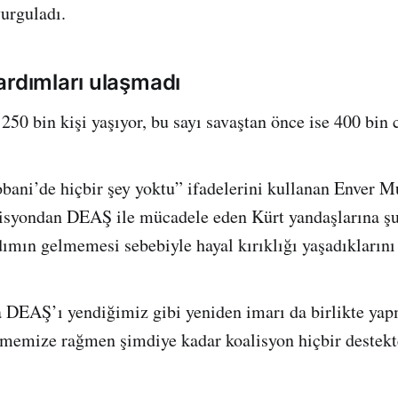
vurguladı.
ardımları ulaşmadı
250 bin kişi yaşıyor, bu sayı savaştan önce ise 400 bin 
bani’de hiçbir şey yoktu” ifadelerini kullanan Enver M
lisyondan DEAŞ ile mücadele eden Kürt yandaşlarına ş
ımın gelmemesi sebebiyle hayal kırıklığı yaşadıklarını b
 DEAŞ’ı yendiğimiz gibi yeniden imarı da birlikte ya
lememize rağmen şimdiye kadar koalisyon hiçbir destek