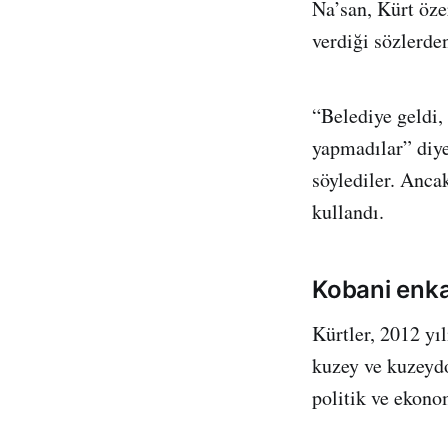
Na’san, Kürt öze
verdiği sözlerde
“Belediye geldi, 
yapmadılar” diy
söylediler. Anca
kullandı.
Kobani enkaz
Kürtler, 2012 yıl
kuzey ve kuzeydo
politik ve ekonom