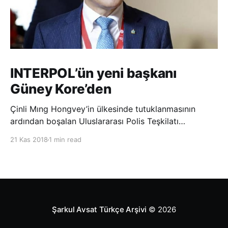
INTERPOL’ün yeni başkanı
Güney Kore’den
Çinli Mıng Hongvey’in ülkesinde tutuklanmasının
ardından boşalan Uluslararası Polis Teşkilatı
(INTERPOL) Başkanlığına Güney Koreli Kim Jong Yang
21 Kas 2018
1 min read
seçildi. INTERPOL Genel Kurulu’nun Dubai’deki
toplantısında yapılan seçimde, oyların 3’te 2’sini
kazanan Kim, teşkilatın yeni
Şarkul Avsat Türkçe Arşivi
© 2026