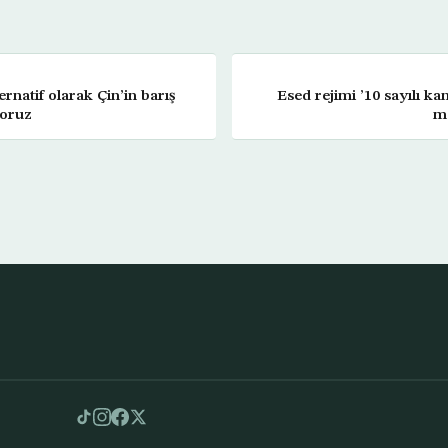
ernatif olarak Çin’in barış
Esed rejimi ’10 sayılı ka
yoruz
ma