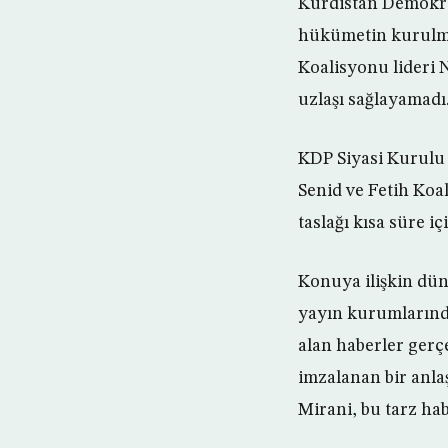
Kürdistan Demokrat
hükümetin kurulma
Koalisyonu lideri 
uzlaşı sağlayamadı
KDP Siyasi Kurulu 
Senid ve Fetih Koa
taslağı kısa süre i
Konuya ilişkin dün
yayın kurumlarında
alan haberler gerç
imzalanan bir anla
Mirani, bu tarz hab