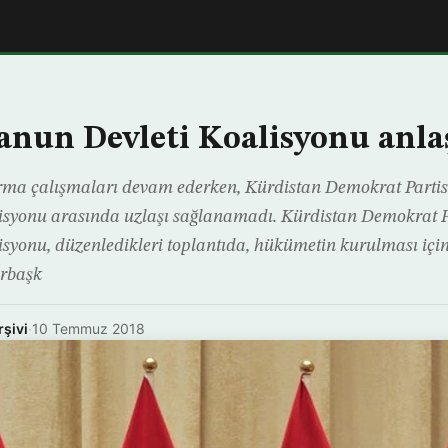
anun Devleti Koalisyonu anl
rma çalışmaları devam ederken, Kürdistan Demokrat Partisi
syonu arasında uzlaşı sağlanamadı. Kürdistan Demokrat Pa
syonu, düzenledikleri toplantıda, hükümetin kurulması içi
rbaşk
rşivi
·
10 Temmuz 2018