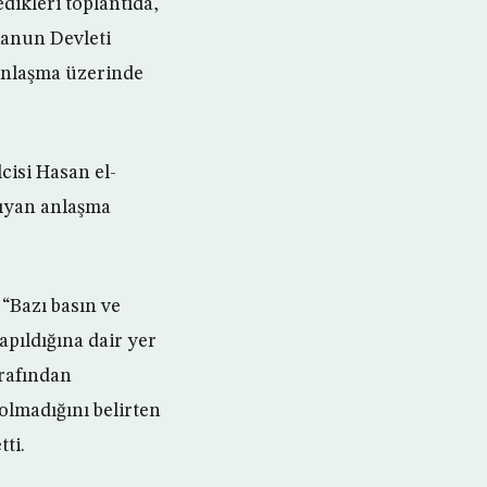
dikleri toplantıda,
anun Devleti
 anlaşma üzerinde
cisi Hasan el-
şıyan anlaşma
“Bazı basın ve
pıldığına dair yer
arafından
olmadığını belirten
ti.