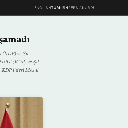
ENGLISH
TURKISH
PERSIAN
URDU
aşamadı
 (KDP) ve Şii
rtisi (KDP) ve Şii
n KDP lideri Mesut