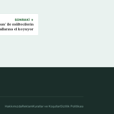
SONRAKI →
nun’ ile mültecilerin
llarına el koyuyor
Hakkımızda
Reklam
Kurallar ve Koşullar
Gizlilik Politikası