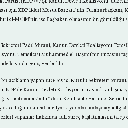
 Partisi (KDP) ve Şii Kanun Devleti Koalisyonu, düzenle
sı için KDP lideri Mesut Barzani’nin Cumhurbaşkanı, K
Nuri el-Maliki’nin ise Başbakan olmasının ön görüldüğü
.
Sekreteri Fadıl Mirani, Kanun Devleti Koalisyonu Temsil
lisyonu Temsilcisi Muhammed el-Haşimi’nin imzasını ta
çinde basında geniş yer buldu.
 bir açıklama yapan KDP Siyasi Kurulu Sekreteri Mirani, 
, KDP ile Kanun Devleti Koalisyonu arasında anlaşma ya
eği yansıtmamaktadır” dedi. Kendisi ile Hasan el-Senid t
şma olduğunu ancak medyada yer alan anlaşmayla ilgisi 
erleri yapanlar hakkında adli süreç başlatılmasını talep et