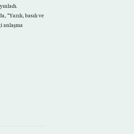
yınladı.
 “Yazılı, basılı ve
ği anlaşma