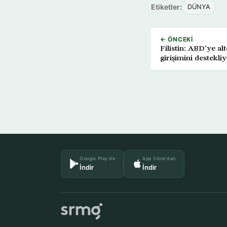
Etiketler:
DÜNYA
← ÖNCEKI
Filistin: ABD’ye alt
girişimini destekli
Google Play'de
App Store'dan
İndir
İndir