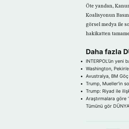
Öte yandan, Kanun 
Koalisyonun Basın 
görsel medya ile s
hakikatten tamamen
Daha fazla 
INTERPOL’ün yeni b
Washington, Pekin’e 
Avustralya, BM Göç 
Trump, Mueller’in so
Trump: Riyad ile il
Araştırmalara göre 
Tümünü gör DÜNY