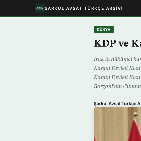
ŞARKUL AVSAT TÜRKÇE ARŞIVI
DÜNYA
KDP ve K
Irak’ta hükümet ku
Kanun Devleti Koali
Kanun Devleti Koali
Barzani’nin Cumhu
Şarkul Avsat Türkçe A