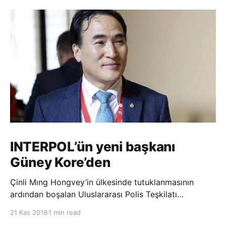
INTERPOL’ün yeni başkanı
Güney Kore’den
Çinli Mıng Hongvey’in ülkesinde tutuklanmasının
ardından boşalan Uluslararası Polis Teşkilatı
(INTERPOL) Başkanlığına Güney Koreli Kim Jong Yang
21 Kas 2018
1 min read
seçildi. INTERPOL Genel Kurulu’nun Dubai’deki