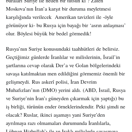
buraları Suriye ile neden bir tutsun ki ? Zaten
Moskova’nın İran’a karşıt bir duruma meyletmesi
karşılığında verilecek Amerikan tavizleri ile -öyle
görünüyor ki- bu Rusya için bayağı bir ‘asrın anlaşması’
olur. Böylesi büyük bir bedel görmedik!
Rusya’nın Suriye konusundaki taahhütleri de belirsiz.
Geçtiğimiz günlerde İranlılar ve milislerinin, İsrail’in
şartlarına cevap olarak Der’a ve Golan bölgelerindeki
savaşa katılmaktan men edildiğini görmemiz önemli bir
gelişmeydi. Rus askerî polisi, İran Devrim
Muhafızları’nın (DMO) yerini aldı. (ABD, İsrail, Rusya
ve Suriye’nin İran’ı güneyden çıkarmak için yaptığı) bu
iş birliği, türünün ender örneklerindendir. Peki şimdi ne
olacak? Ruslar, ikinci aşamayı yani Suriye’den
ayrılmaya razı olmamaları durumunda İranlılarla,
Lübnan Hizbullah’ı ile ve Iraklı milislerle savaşmayı