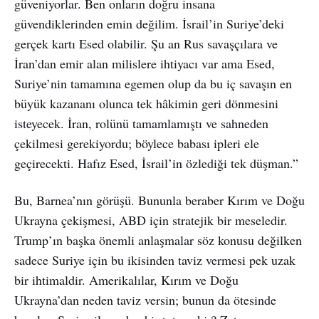
güveniyorlar. Ben onların doğru insana
güvendiklerinden emin değilim. İsrail’in Suriye’deki
gerçek kartı Esed olabilir. Şu an Rus savaşçılara ve
İran’dan emir alan milislere ihtiyacı var ama Esed,
Suriye’nin tamamına egemen olup da bu iç savaşın en
büyük kazananı olunca tek hâkimin geri dönmesini
isteyecek. İran, rolünü tamamlamıştı ve sahneden
çekilmesi gerekiyordu; böylece babası ipleri ele
geçirecekti. Hafız Esed, İsrail’in özlediği tek düşman.”
Bu, Barnea’nın görüşü. Bununla beraber Kırım ve Doğu
Ukrayna çekişmesi, ABD için stratejik bir meseledir.
Trump’ın başka önemli anlaşmalar söz konusu değilken
sadece Suriye için bu ikisinden taviz vermesi pek uzak
bir ihtimaldir. Amerikalılar, Kırım ve Doğu
Ukrayna’dan neden taviz versin; bunun da ötesinde