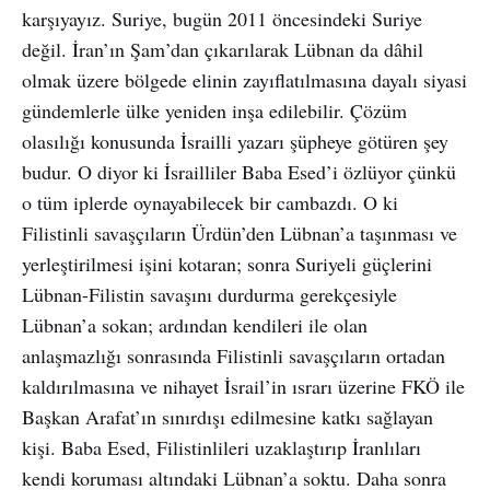
karşıyayız. Suriye, bugün 2011 öncesindeki Suriye
değil. İran’ın Şam’dan çıkarılarak Lübnan da dâhil
olmak üzere bölgede elinin zayıflatılmasına dayalı siyasi
gündemlerle ülke yeniden inşa edilebilir. Çözüm
olasılığı konusunda İsrailli yazarı şüpheye götüren şey
budur. O diyor ki İsrailliler Baba Esed’i özlüyor çünkü
o tüm iplerde oynayabilecek bir cambazdı. O ki
Filistinli savaşçıların Ürdün’den Lübnan’a taşınması ve
yerleştirilmesi işini kotaran; sonra Suriyeli güçlerini
Lübnan-Filistin savaşını durdurma gerekçesiyle
Lübnan’a sokan; ardından kendileri ile olan
anlaşmazlığı sonrasında Filistinli savaşçıların ortadan
kaldırılmasına ve nihayet İsrail’in ısrarı üzerine FKÖ ile
Başkan Arafat’ın sınırdışı edilmesine katkı sağlayan
kişi. Baba Esed, Filistinlileri uzaklaştırıp İranlıları
kendi koruması altındaki Lübnan’a soktu. Daha sonra