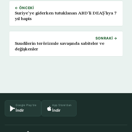
← ÖNCEKI
Suriye’ye giderken tutuklanan ABD’li DEAŞ’lıya 7
yıl hapis
SONRAKI →
Suudilerin terörizmle savaşında sabiteler ve
değişkenler
Google Play'de
App Store'dan
İndir
İndir