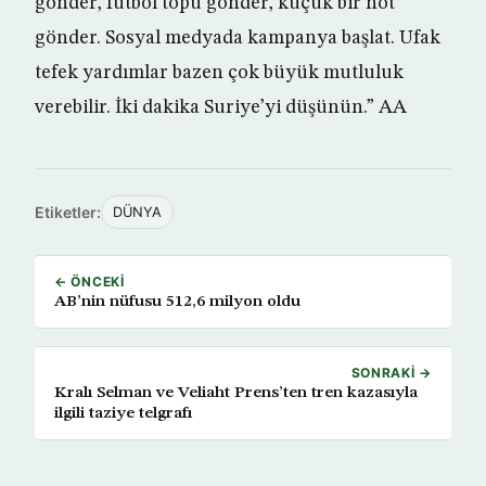
gönder, futbol topu gönder, küçük bir not
gönder. Sosyal medyada kampanya başlat. Ufak
tefek yardımlar bazen çok büyük mutluluk
verebilir. İki dakika Suriye’yi düşünün.” AA
Etiketler:
DÜNYA
← ÖNCEKI
AB’nin nüfusu 512,6 milyon oldu
SONRAKI →
Kralı Selman ve Veliaht Prens’ten tren kazasıyla
ilgili taziye telgrafı